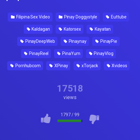
Filipina Sex Video
Pinay Doggystyle
Euttube
Kaldagan
Katorsex
Kayatan
PinayDeepWeb
Pinaynay
PinayPie
PinayReel
PinaYum
PinayVlog
Pornhubcom
XPinay
xTorjack
Xvideos
17518
views
1797
/
99