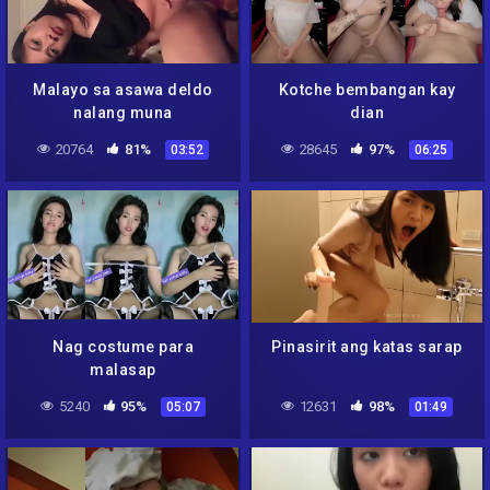
Malayo sa asawa deldo
Kotche bembangan kay
nalang muna
dian
20764
81%
28645
97%
03:52
06:25
Nag costume para
Pinasirit ang katas sarap
malasap
5240
95%
12631
98%
05:07
01:49