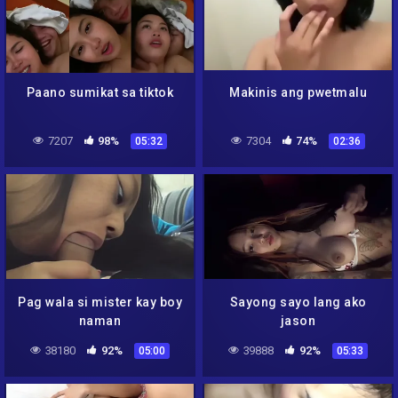
Paano sumikat sa tiktok
Makinis ang pwetmalu
7207
98%
7304
74%
05:32
02:36
Pag wala si mister kay boy
Sayong sayo lang ako
naman
jason
38180
92%
39888
92%
05:00
05:33