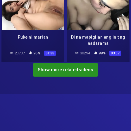
Puke ni marian
Di na mapigilan ang init ng
nadarama
23737
95%
30294
99%
01:38
03:57
Show more related videos