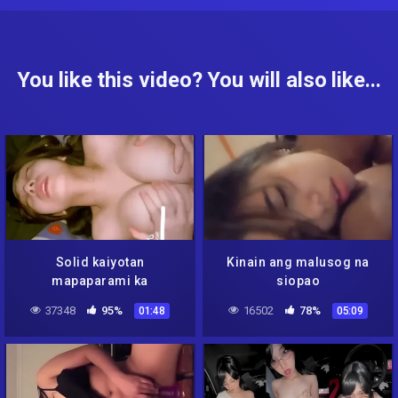
You like this video? You will also like...
Solid kaiyotan
Kinain ang malusog na
mapaparami ka
siopao
37348
95%
16502
78%
01:48
05:09