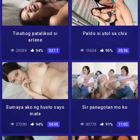
Tinuhog patalikod si
Paldo si utol sa chix
arlene
23039
94%
13654
95%
03:17
05:36
Sumaya ako ng husto sayo
Sir panagotan mo ko
mate
27290
94%
30776
91%
04:45
11:02