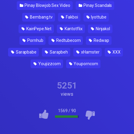
Pinay Blowjob Sex Video
Pinay Scandals
Bembang.tv
Fakboi
Iyottube
KainPepe.Net
Kantotflix
Ninjakol
Pornhub
Redtubecom
Redwap
Sarapbabe
Sarapbeh
xHamster
XXX
Youjizzcom
Youporncom
5251
views
1569
/
90