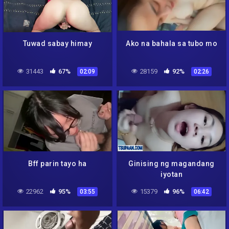
Tuwad sabay himay
Ako na bahala sa tubo mo
31443
67%
28159
92%
02:09
02:26
Bff parin tayo ha
Ginising ng magandang
iyotan
22962
95%
15379
96%
03:55
06:42