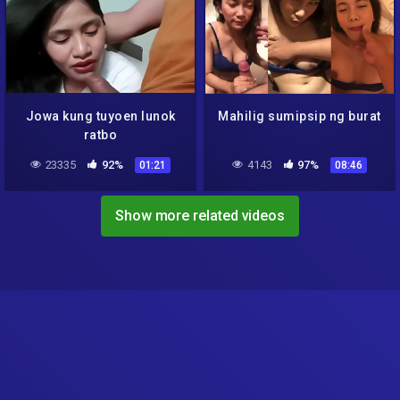
Jowa kung tuyoen lunok
Mahilig sumipsip ng burat
ratbo
23335
92%
4143
97%
01:21
08:46
Show more related videos