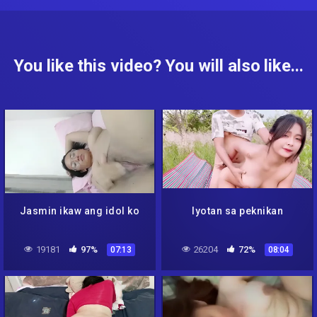
You like this video? You will also like...
Jasmin ikaw ang idol ko
Iyotan sa peknikan
19181
97%
26204
72%
07:13
08:04