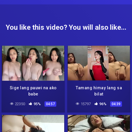
You like this video? You will also like...
Sige lang pauwi na ako
Tamang himay lang sa
babe
bilat
22350
95%
15797
96%
04:57
04:39