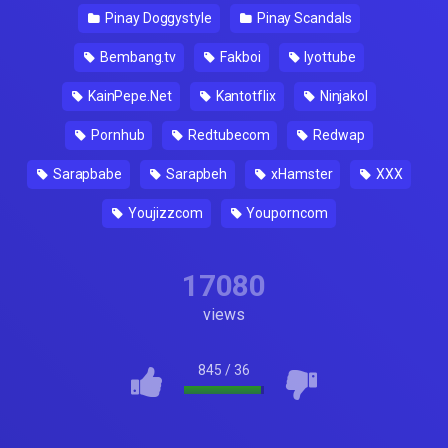
Pinay Doggystyle
Pinay Scandals
Bembang.tv
Fakboi
Iyottube
KainPepe.Net
Kantotflix
Ninjakol
Pornhub
Redtubecom
Redwap
Sarapbabe
Sarapbeh
xHamster
XXX
Youjizzcom
Youporncom
17080
views
845
/
36