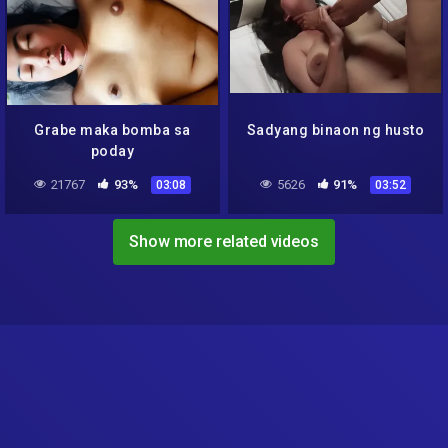
Grabe maka bomba sa
Sadyang binaon ng husto
poday
21767
93%
5626
91%
03:08
03:52
Show more related videos