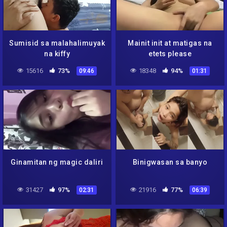
Sumisid sa malahalimuyak
Mainit init at matigas na
na kiffy
etets please
15616
73%
18348
94%
09:46
01:31
Ginamitan ng magic daliri
Binigwasan sa banyo
31427
97%
21916
77%
02:31
06:39