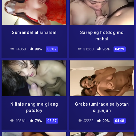
Sumandal at sinalsal
Sarap ng hotdog mo
mahal
14068
98%
31260
95%
08:02
04:29
Nilinis nang maigi ang
Grabe tumirada sa iyotan
pototoy
si junjun
10361
79%
42222
99%
08:27
04:48