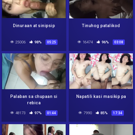
Dinuraan at sinipsip
Tinuhog patalikod
25006
98%
16474
96%
05:25
03:08
Palaban sa chupaan si
Napatili kasi masikip pa
rebica
48173
97%
7990
85%
01:44
17:34