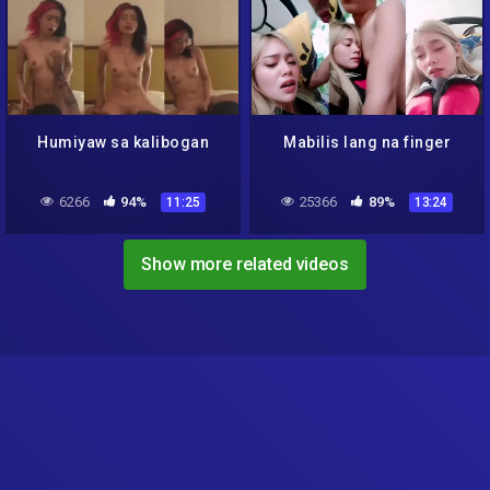
Humiyaw sa kalibogan
Mabilis lang na finger
6266
94%
25366
89%
11:25
13:24
Show more related videos