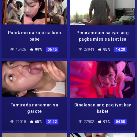
Putok mo na kasi sa luob
Pinaramdam sa iyot ang
babe
pagka miss sa isat isa
15426
99%
23941
95%
06:45
14:28
Tumirada nanaman sa
Dinalasan ang pag iyot kay
garote
kabet
21018
65%
27902
97%
01:42
04:58