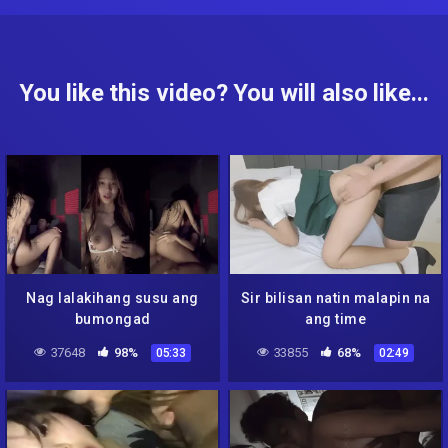
You like this video? You will also like...
Nag lalakihang susu ang
Sir bilisan natin malapin na
bumongad
ang time
37648
98%
33855
68%
05:33
02:49