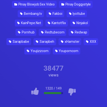
Pinay Blowjob Sex Video
Pinay Doggystyle
Bembang.tv
Fakboi
Iyottube
KainPepe.Net
Kantotflix
Ninjakol
Pornhub
Redtubecom
Redwap
Sarapbabe
Sarapbeh
xHamster
XXX
Youjizzcom
Youporncom
38477
views
1320
/
149