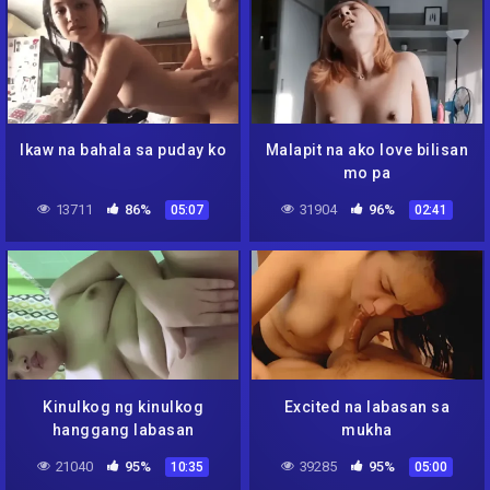
Ikaw na bahala sa puday ko
Malapit na ako love bilisan
mo pa
13711
86%
31904
96%
05:07
02:41
Kinulkog ng kinulkog
Excited na labasan sa
hanggang labasan
mukha
21040
95%
39285
95%
10:35
05:00