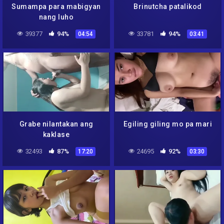
Sumampa para mabigyan
Brinutcha patalikod
nang luho
39377
94%
33781
94%
04:54
03:41
Grabe nilantakan ang
Egiling giling mo pa mari
kaklase
32493
87%
24695
92%
17:20
03:30