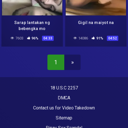
Sarap lantakan ng
Gigil na maiyot na
bebengka mo
7603
96%
14086
91%
04:33
04:52
1
»
18 U.S.C 2257
DMCA
Contact us for Video Takedown
Sitemap
Pinay Sex Scandal