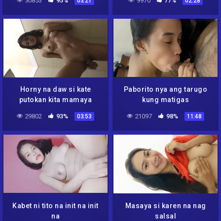
30853
95%
9970
77%
03:21
02:28
Horny na daw si kate
Paborito nya ang tarugo
putokan kita mamaya
kung matigas
29802
93%
21097
98%
03:53
11:48
Kabet ni tito na init na init
Masaya si karen na nag
na
salsal