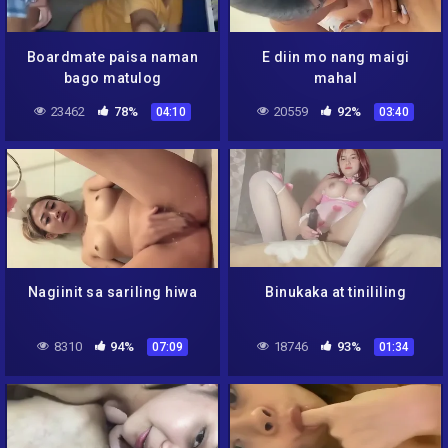
Boardmate paisa naman
E diin mo nang maigi
bago matulog
mahal
23462
78%
20559
92%
04:10
03:40
Nagiinit sa sariling hiwa
Binukaka at tinililing
8310
94%
18746
93%
07:09
01:34