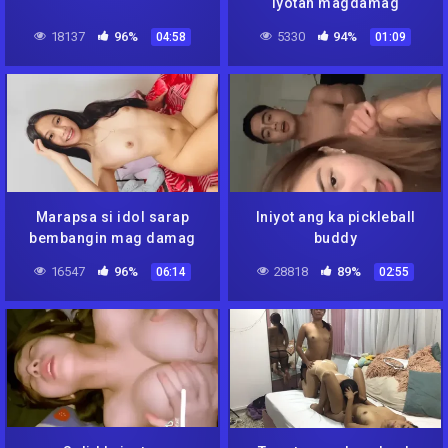
iyotan magdamag
18137
96%
5330
94%
04:58
01:09
Marapsa si idol sarap
Iniyot ang ka pickleball
bembangin mag damag
buddy
16547
96%
28818
89%
06:14
02:55