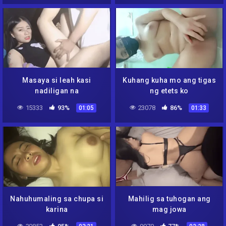
Masaya si leah kasi
Kuhang kuha mo ang tigas
nadiligan na
ng etets ko
15333
93%
23078
86%
01:05
01:33
Nahuhumaling sa chupa si
Mahilig sa tuhogan ang
karina
mag jowa