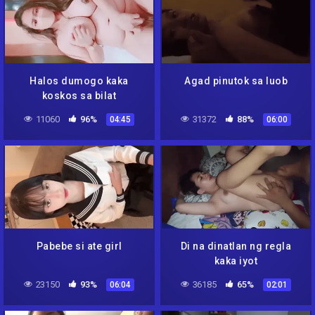
Halos dumogo kaka
Agad pinutok sa luob
koskos sa bilat
11060
96%
31372
88%
04:45
06:00
Pabebe si ate girl
Di na dinatlan ng regla
kaka iyot
23150
93%
36185
65%
06:04
02:01