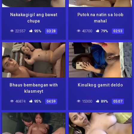
Nakakagigil ang bawat
Putok na natin sa loob
chupa
mahal
22557
95%
40700
79%
03:28
02:53
Bhaus bembangan with
Kinulkog gamit deldo
klasmeyt
46874
95%
15300
89%
04:59
05:07