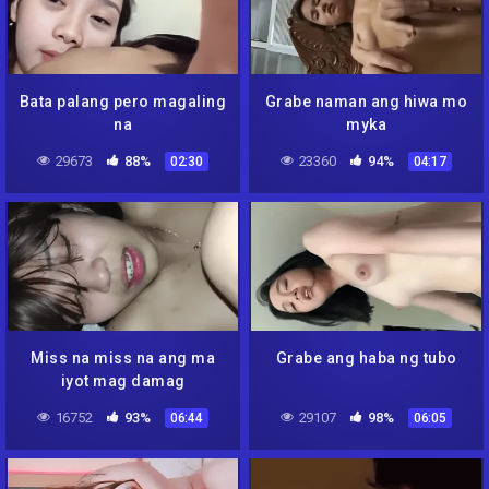
Bata palang pero magaling
Grabe naman ang hiwa mo
na
myka
29673
88%
23360
94%
02:30
04:17
Miss na miss na ang ma
Grabe ang haba ng tubo
iyot mag damag
16752
93%
29107
98%
06:44
06:05