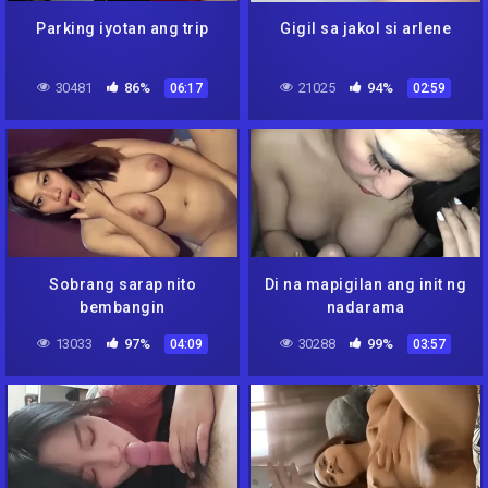
Parking iyotan ang trip
Gigil sa jakol si arlene
30481
86%
21025
94%
06:17
02:59
Sobrang sarap nito
Di na mapigilan ang init ng
bembangin
nadarama
13033
97%
30288
99%
04:09
03:57