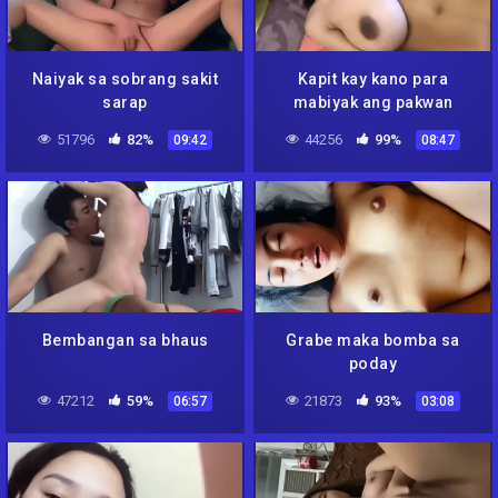
Naiyak sa sobrang sakit
Kapit kay kano para
sarap
mabiyak ang pakwan
51796
82%
44256
99%
09:42
08:47
Bembangan sa bhaus
Grabe maka bomba sa
poday
47212
59%
21873
93%
06:57
03:08