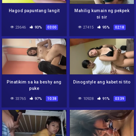
Hagod papuntang langit
Mahilig kumain ng pekpek
si sir
23646
93%
27415
95%
03:00
02:18
Pinatikim sa ka beshy ang
Dinogstyle ang kabet ni tito
puke
33765
97%
10928
91%
10:38
03:39