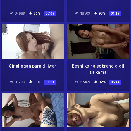
34989
86%
18503
93%
07:09
01:19
Ginalingan para di iwan
Beshi ko na sobrang gigil
sa kama
33289
86%
27469
82%
01:11
05:44