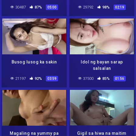
30487
87%
29792
98%
05:00
02:19
Busog lusog ka sakin
Idol ng bayan sarap
salsalan
21197
92%
37500
85%
03:59
01:56
Magaling na yummy pa
Gigil sa hiwa na maitim