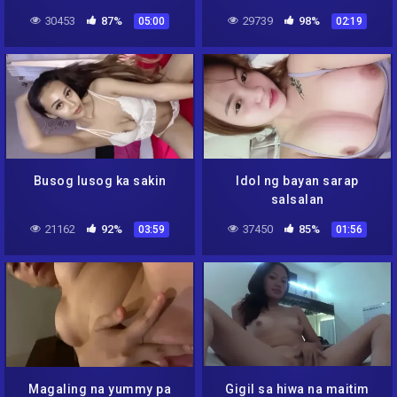
30453
87%
29739
98%
05:00
02:19
Busog lusog ka sakin
Idol ng bayan sarap
salsalan
21162
92%
37450
85%
03:59
01:56
Magaling na yummy pa
Gigil sa hiwa na maitim