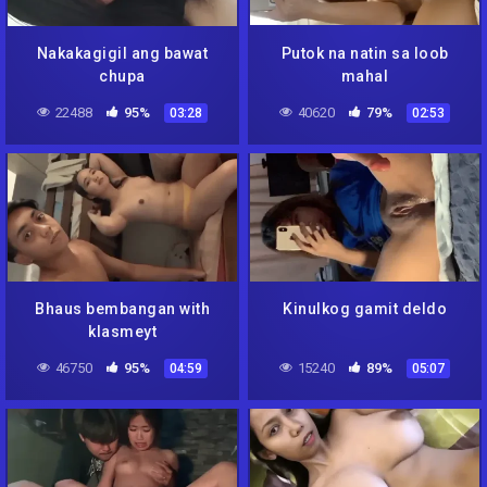
Nakakagigil ang bawat
Putok na natin sa loob
chupa
mahal
22488
95%
40620
79%
03:28
02:53
Bhaus bembangan with
Kinulkog gamit deldo
klasmeyt
46750
95%
15240
89%
04:59
05:07