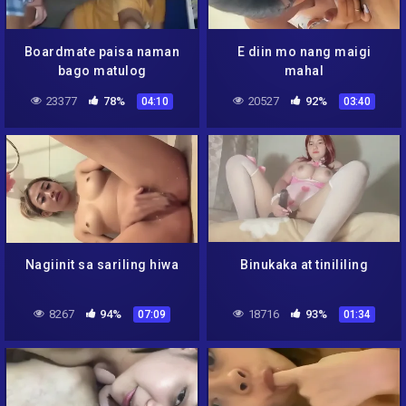
Boardmate paisa naman
E diin mo nang maigi
bago matulog
mahal
23377
78%
20527
92%
04:10
03:40
Nagiinit sa sariling hiwa
Binukaka at tinililing
8267
94%
18716
93%
07:09
01:34