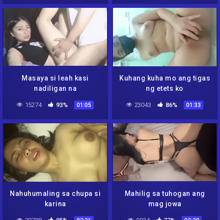
Masaya si leah kasi
Kuhang kuha mo ang tigas
nadiligan na
ng etets ko
15274
93%
23043
86%
01:05
01:33
Nahuhumaling sa chupa si
Mahilig sa tuhogan ang
karina
mag jowa