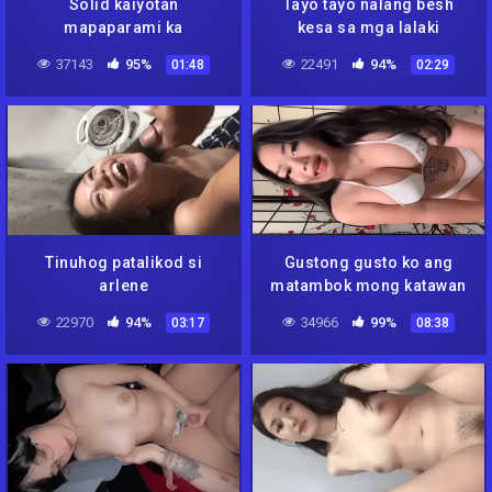
Solid kaiyotan
Tayo tayo nalang besh
mapaparami ka
kesa sa mga lalaki
37143
95%
22491
94%
01:48
02:29
Tinuhog patalikod si
Gustong gusto ko ang
arlene
matambok mong katawan
22970
94%
34966
99%
03:17
08:38