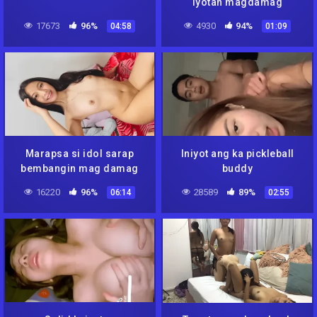
iyotan magdamag
17673
96%
4930
94%
04:58
01:09
Marapsa si idol sarap
Iniyot ang ka pickleball
bembangin mag damag
buddy
16220
96%
28589
89%
06:14
02:55