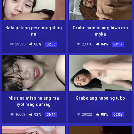
Bata palang pero magaling
Grabe naman ang hiwa mo
na
myka
29538
88%
23310
94%
02:30
04:17
Miss na miss na ang ma
Grabe ang haba ng tubo
iyot mag damag
16693
93%
29022
98%
06:44
06:05