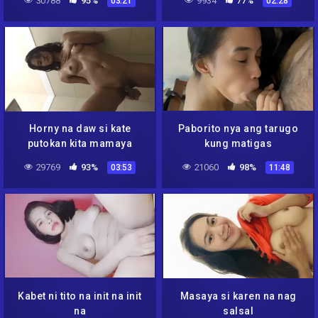
30788
95%
9934
77%
03:21
02:28
Horny na daw si kate
Paborito nya ang tarugo
putokan kita mamaya
kung matigas
29769
93%
21060
98%
03:53
11:48
Kabet ni tito na init na init
Masaya si karen na nag
na
salsal