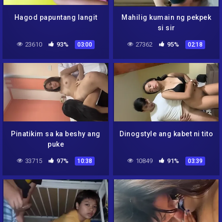
Hagod papuntang langit
Mahilig kumain ng pekpek
si sir
23610
93%
27362
95%
03:00
02:18
Pinatikim sa ka beshy ang
Dinogstyle ang kabet ni tito
puke
33715
97%
10849
91%
10:38
03:39