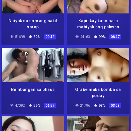
Naiyak sa sobrang sakit
Kapit kay kano para
sarap
mabiyak ang pakwan
51698
82%
44163
99%
09:42
08:47
Bembangan sa bhaus
Grabe maka bomba sa
poday
47092
59%
21796
93%
06:57
03:08