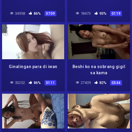
34958
86%
18473
93%
07:09
01:19
Ginalingan para di iwan
Beshi ko na sobrang gigil
sa kama
33252
86%
27409
82%
01:11
05:44