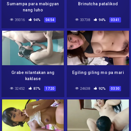
Sumampa para mabigyan
Brinutcha patalikod
nang luho
39316
94%
33738
94%
04:54
03:41
Grabe nilantakan ang
Egiling giling mo pa mari
kaklase
32452
87%
24638
92%
17:20
03:30