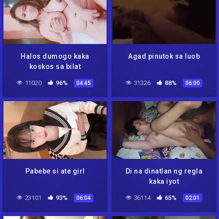
Halos dumogo kaka
Agad pinutok sa luob
koskos sa bilat
11020
96%
31326
88%
04:45
06:00
Pabebe si ate girl
Di na dinatlan ng regla
kaka iyot
23101
93%
36114
65%
06:04
02:01