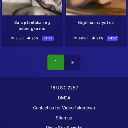
Sarap lantakan ng
Gigil na maiyot na
bebengka mo
7568
96%
14061
91%
04:33
04:52
1
»
18 U.S.C 2257
DMCA
Contact us for Video Takedown
Sitemap
Pinay Sex Scandal