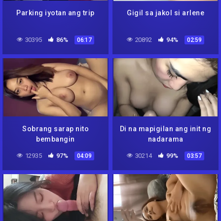
Parking iyotan ang trip
Gigil sa jakol si arlene
30395
86%
20892
94%
06:17
02:59
Sobrang sarap nito
Di na mapigilan ang init ng
bembangin
nadarama
12935
97%
30214
99%
04:09
03:57