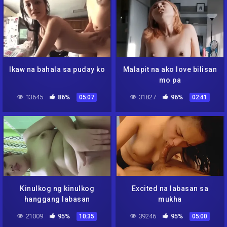
Ikaw na bahala sa puday ko
Malapit na ako love bilisan
mo pa
13645
86%
31827
96%
05:07
02:41
Kinulkog ng kinulkog
Excited na labasan sa
hanggang labasan
mukha
21009
95%
39246
95%
10:35
05:00