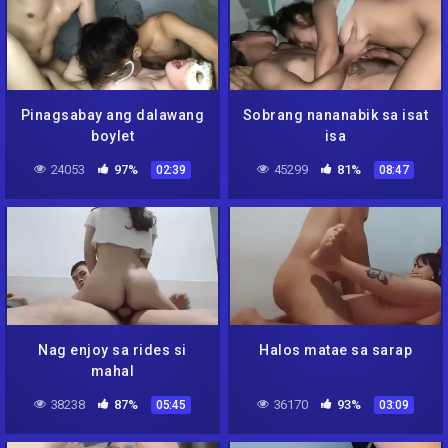
Pinagsabay ang dalawang
Sobrang nananabik sa isat
boylet
isa
24053
97%
45299
81%
02:39
08:47
Nag enjoy sa rides si
Halos matae sa sarap
mahal
38238
87%
36170
93%
05:45
03:09