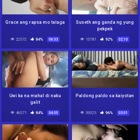
Grace ang rapsa mo talaga
Suseth ang ganda ng yung
pekpek
22572
84%
15781
92%
06:33
02:10
Uwi ka na mahal di naku
Paldong paldo sa kaiyotan
galit
46571
84%
39325
96%
04:05
03:01