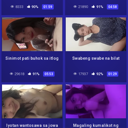
8333
90%
21890
91%
01:59
04:58
Sinimot pati buhok sa itlog
Swabeng swabe na bilat
29618
91%
17937
92%
05:53
01:29
Iyotan wantosawa sa jowa
Magaling kumalikot ng