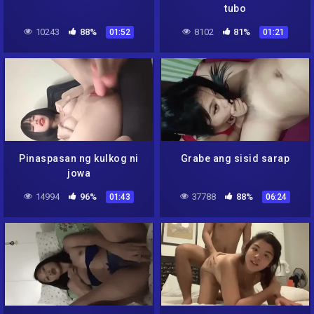
tubo
10243
88%
8102
81%
01:52
01:21
Pinaspasan ng kulkog ni
Grabe ang sisid sarap
jowa
14994
96%
37788
88%
01:43
06:24