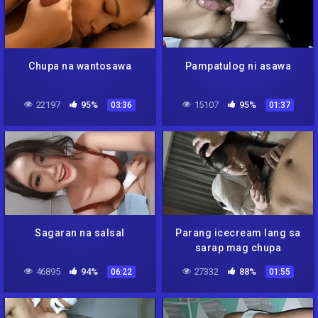
Chupa na wantosawa
Pampatulog ni asawa
22197
95%
15107
95%
03:36
01:37
Sagaran na salsal
Parang icecream lang sa
sarap mag chupa
46895
94%
27332
88%
06:22
01:55