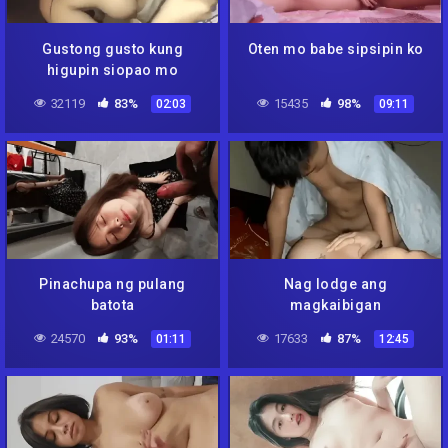
Gustong gusto kung
Oten mo babe sipsipin ko
higupin siopao mo
32119
83%
15435
98%
02:03
09:11
Pinachupa ng pulang
Nag lodge ang
batota
magkaibigan
24570
93%
17633
87%
01:11
12:45