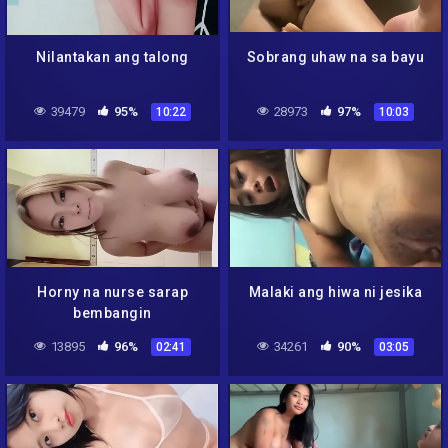
Nilantakan ang talong
Sobrang uhaw na sa bayu
39479
95%
28973
97%
10:22
10:03
Horny na nurse sarap
Malaki ang hiwa ni jesika
bembangin
13895
96%
34261
90%
02:41
03:05