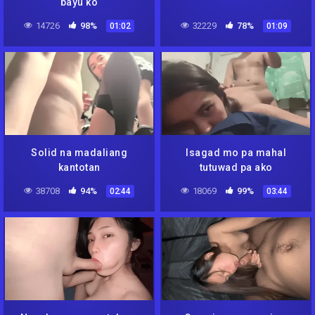
bayu ko
14726
98%
32229
78%
01:02
01:09
Solid na madaliang
Isagad mo pa mahal
kantotan
tutuwad pa ako
38708
94%
18069
99%
02:44
03:44