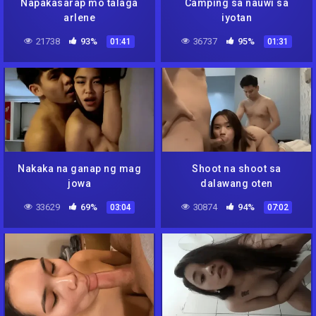
Napakasarap mo talaga
Camping sa nauwi sa
arlene
iyotan
21738
93%
36737
95%
01:41
01:31
Nakaka na ganap ng mag
Shoot na shoot sa
jowa
dalawang oten
33629
69%
30874
94%
03:04
07:02