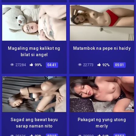
Magaling mag kalikot ng
Matambok na pepe ni haidy
bilat si angel
27284
99%
22773
92%
04:41
05:01
Sagad ang bawat bayu
Pakagat ng yung utong
sarap naman nito
merly