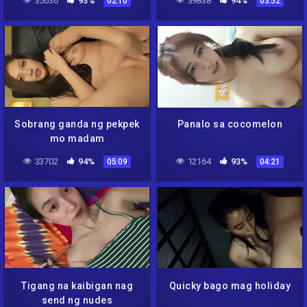
35636
93%
39838
94%
02:10
03:52
Sobrang ganda ng pekpek
Panalo sa cocomelon
mo madam
33702
94%
12164
93%
05:09
04:21
Tigang na kaibigan nag
Quicky bago mag holiday
send ng nudes