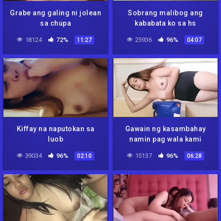
Grabe ang galing ni jolean
Sobrang malibog ang
sa chupa
kababata ko sa hs
18124
72%
25936
96%
11:27
04:07
Kiffay na naputokan sa
Gawain ng kasambahay
luob
namin pag wala kami
39034
96%
15137
96%
02:10
06:28