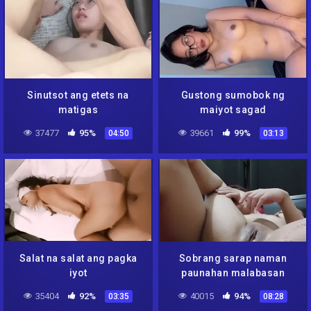
Sinutsot ang etets na
Gustong sumobok ng
matigas
maiyot sagad
37477
95%
39661
99%
04:50
03:13
Salat na salat ang pagka
Sobrang sarap naman
iyot
paunahan malabasan
35404
92%
40015
94%
03:35
08:28