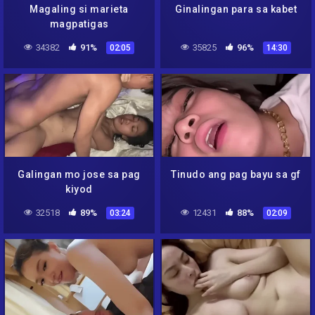
Magaling si marieta
Ginalingan para sa kabet
magpatigas
34382
91%
35825
96%
02:05
14:30
Galingan mo jose sa pag
Tinudo ang pag bayu sa gf
kiyod
32518
89%
12431
88%
03:24
02:09