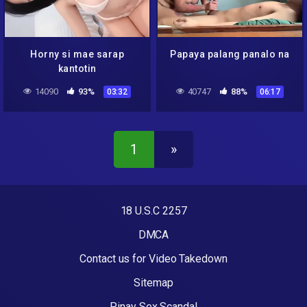
Horny si mae sarap
Papaya palang panalo na
kantotin
14090
93%
40747
88%
03:32
06:17
1
»
18 U.S.C 2257
DMCA
Contact us for Video Takedown
Sitemap
Pinay Sex Scandal