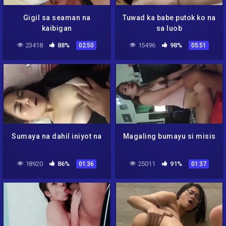
Gigil sa seaman na
Tuwad ka babe putok ko na
kaibigan
sa luob
23418
88%
15496
98%
02:50
05:51
Sumaya na dahil iniyot na
Magaling bumayu si misis
18920
86%
25011
91%
01:36
01:37