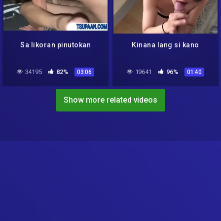
Sa likoran pinutokan
Kinana lang si kano
34195
82%
19641
96%
03:06
01:40
Show more related videos