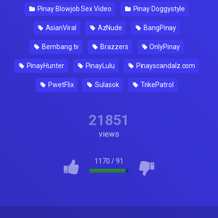
Pinay Blowjob Sex Video
Pinay Doggystyle
AsianViral
AzNude
BangPinay
Bembang.tv
Brazzers
OnlyPinay
PinayHunter
PinayLulu
Pinayscandalz.com
PwetFlix
Sulasok
TrikePatrol
21851
views
1170
/
91