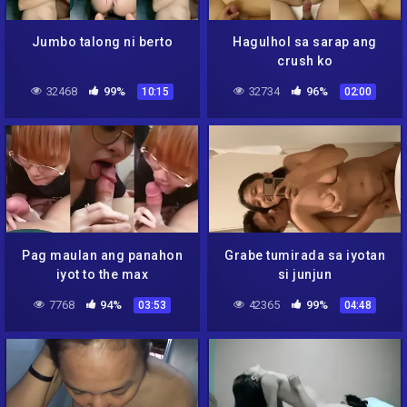
Jumbo talong ni berto
Hagulhol sa sarap ang
crush ko
32468
99%
32734
96%
10:15
02:00
Pag maulan ang panahon
Grabe tumirada sa iyotan
iyot to the max
si junjun
7768
94%
42365
99%
03:53
04:48