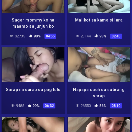
Sugar mommy ko na
Malikot sa kama si lara
maamo sa junjun ko
32735
90%
23144
93%
04:55
02:40
Sarap na sarap sa pag lulu
Napapa ouch sa sobrang
sarap
9485
99%
26550
86%
06:32
08:10