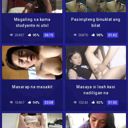
Magaling sa kama
Pasimpleng binuklat ang
studyante ni utol
bilat
20497
95%
26870
98%
06:15
01:42
Masarap na masakit
Masaya si leah kasi
nadiligan na
13467
94%
15243
93%
03:08
01:05