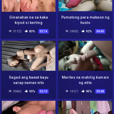
Ginanahan na sa kaka
Pumatong para mabaon ng
kiyod si berting
husto
31122
83%
24002
92%
02:14
04:40
Sagad ang bawat bayu
Marites na mahilig kumain
sarap naman nito
ng etits
35862
93%
14121
95%
02:10
05:48