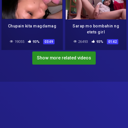
Chupain kita magdamag
Sarap mo bombahin ng
etets girl
19055
93%
26493
93%
03:49
01:42
Show more related videos