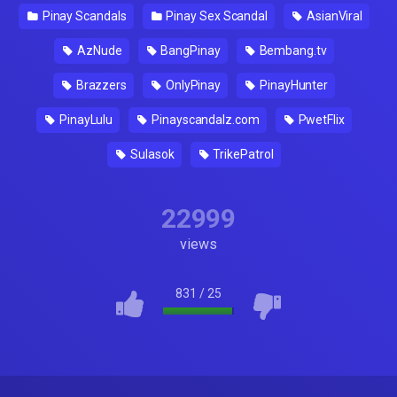
Pinay Scandals
Pinay Sex Scandal
AsianViral
AzNude
BangPinay
Bembang.tv
Brazzers
OnlyPinay
PinayHunter
PinayLulu
Pinayscandalz.com
PwetFlix
Sulasok
TrikePatrol
22999
views
831
/
25