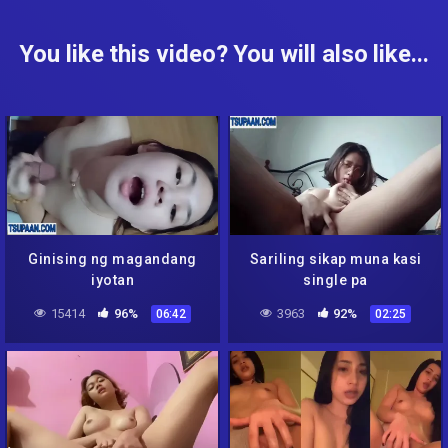
You like this video? You will also like...
Ginising ng magandang
Sariling sikap muna kasi
iyotan
single pa
15414
96%
3963
92%
06:42
02:25