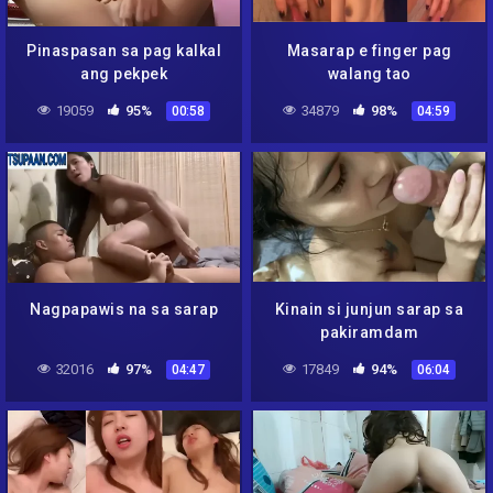
Pinaspasan sa pag kalkal
Masarap e finger pag
ang pekpek
walang tao
19059
95%
34879
98%
00:58
04:59
Nagpapawis na sa sarap
Kinain si junjun sarap sa
pakiramdam
32016
97%
17849
94%
04:47
06:04