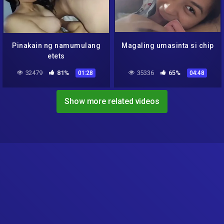
Pinakain ng namumulang
Magaling umasinta si chip
etets
32479
81%
35336
65%
01:28
04:48
Show more related videos