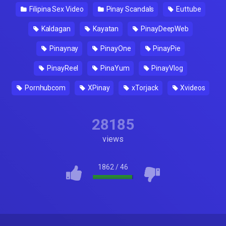
Filipina Sex Video
Pinay Scandals
Euttube
Kaldagan
Kayatan
PinayDeepWeb
Pinaynay
PinayOne
PinayPie
PinayReel
PinaYum
PinayVlog
Pornhubcom
XPinay
xTorjack
Xvideos
28185
views
1862
/
46