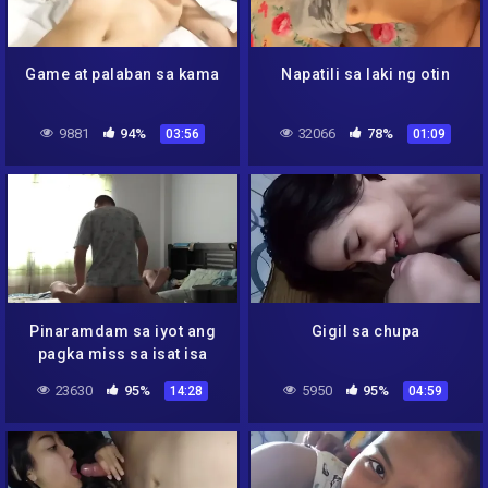
Game at palaban sa kama
Napatili sa laki ng otin
9881
94%
32066
78%
03:56
01:09
Pinaramdam sa iyot ang
Gigil sa chupa
pagka miss sa isat isa
23630
95%
5950
95%
14:28
04:59