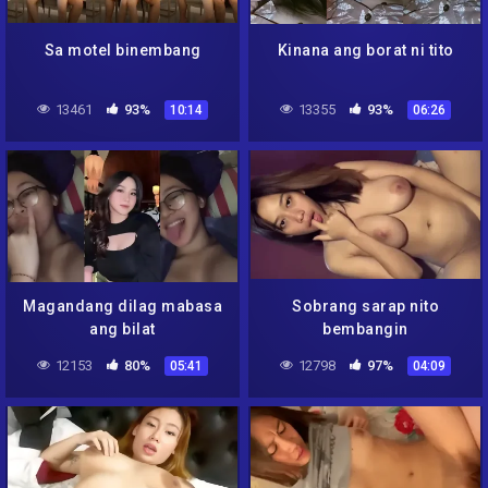
Sa motel binembang
Kinana ang borat ni tito
13461
93%
13355
93%
10:14
06:26
Magandang dilag mabasa
Sobrang sarap nito
ang bilat
bembangin
12153
80%
12798
97%
05:41
04:09