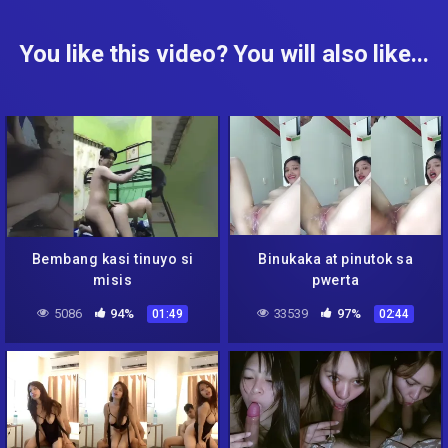
You like this video? You will also like...
Bembang kasi tinuyo si
Binukaka at pinutok sa
misis
pwerta
5086
94%
33539
97%
01:49
02:44