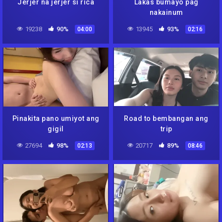
Jerjer na jerjer si rica
Lakas bumayo pag
nakainum
19238
90%
13945
93%
04:00
02:16
Pinakita pano umiyot ang
Road to bembangan ang
gigil
trip
27694
98%
20717
89%
02:13
08:46