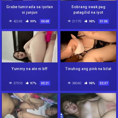
Grabe tumirada sa iyotan
Sobrang swak pag
si junjun
patagilid na iyot
42243
99%
21170
98%
04:48
01:06
Yummy na ate ni bff
Tinuhog ang pink na bilat
37510
97%
38040
98%
05:21
02:37