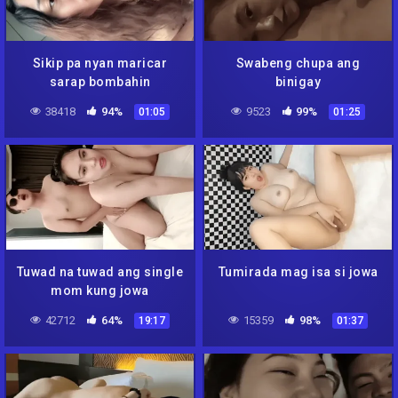
Sikip pa nyan maricar
Swabeng chupa ang
sarap bombahin
binigay
38418
94%
9523
99%
01:05
01:25
Tuwad na tuwad ang single
Tumirada mag isa si jowa
mom kung jowa
42712
64%
15359
98%
19:17
01:37