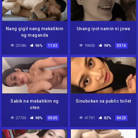
Nang gigil nang makatikim
Unang iyot namin ni jowa
ng maganda
25186
96%
19603
98%
11:02
03:16
Sabik na makatikim ng
Sinubokan sa public toilet
oten
27736
98%
41791
82%
05:05
04:25