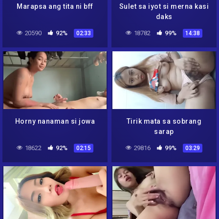
Marapsa ang tita ni bff
Sulet sa iyot si merna kasi
daks
20590
92%
18782
99%
02:33
14:38
Horny nanaman si jowa
Tirik mata sa sobrang
sarap
18622
92%
29816
99%
02:15
03:29