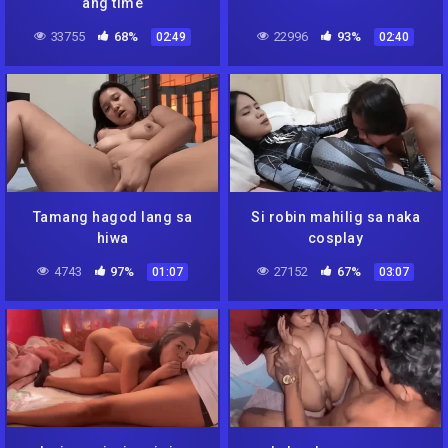
ang time
33755
68%
22996
93%
02:49
02:40
Tamang hagod lang sa
Si robin mahilig sa naka
hiwa
cosplay
4743
97%
27152
67%
01:07
03:07