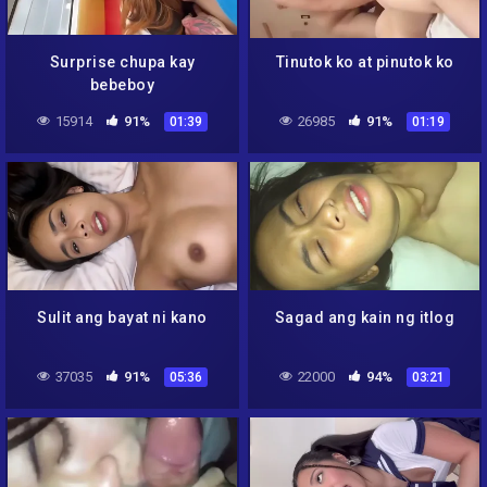
Surprise chupa kay
Tinutok ko at pinutok ko
bebeboy
15914
91%
26985
91%
01:39
01:19
Sulit ang bayat ni kano
Sagad ang kain ng itlog
37035
91%
22000
94%
05:36
03:21