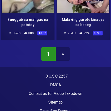
Sunggab sa matigas na
Malaking garote kinasya
pototoy
sa bebeg
35459
88%
25431
92%
10:02
05:23
1
»
18 U.S.C 2257
DMCA
Contact us for Video Takedown
Sitemap
Pinay Sex Scandal