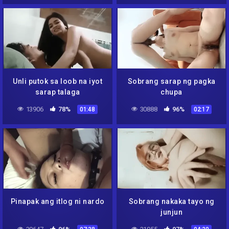
Unli putok sa loob na iyot
Sobrang sarap ng pagka
sarap talaga
chupa
13906
78%
30888
96%
01:48
02:17
Pinapak ang itlog ni nardo
Sobrang nakaka tayo ng
junjun