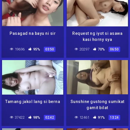
Pasagad na bayu ni sir
Request ng iyot si asawa
kasi horny sya
19696
95%
20297
70%
03:50
06:50
Tamang jakol lang si berna
Sunshine gustong sumikat
gamit bilat
37422
98%
12461
91%
02:42
13:24