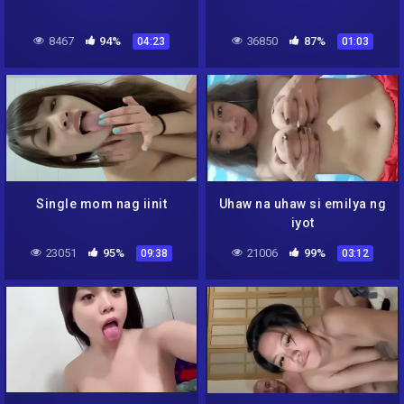
8467
94%
36850
87%
04:23
01:03
Single mom nag iinit
Uhaw na uhaw si emilya ng
iyot
23051
95%
21006
99%
09:38
03:12