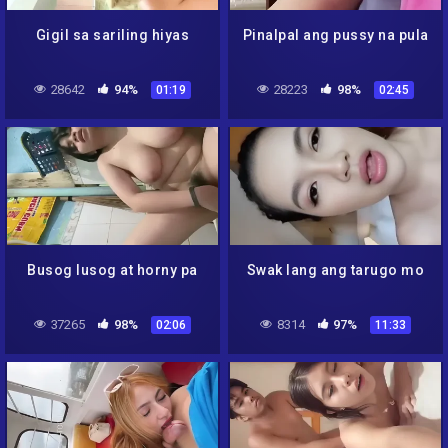
Gigil sa sariling hiyas
Pinalpal ang pussy na pula
28642
94%
28223
98%
01:19
02:45
Busog lusog at horny pa
Swak lang ang tarugo mo
37265
98%
8314
97%
02:06
11:33