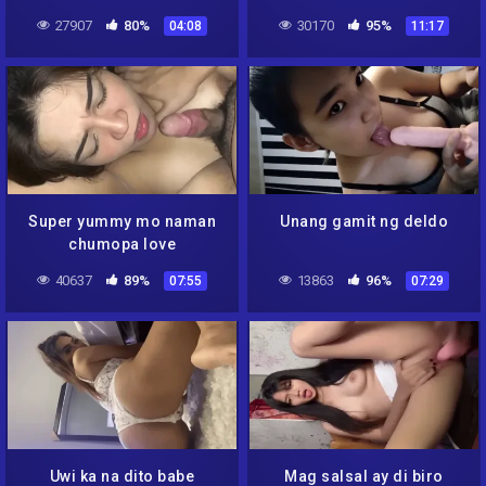
27907
80%
30170
95%
04:08
11:17
Super yummy mo naman
Unang gamit ng deldo
chumopa love
40637
89%
13863
96%
07:55
07:29
Uwi ka na dito babe
Mag salsal ay di biro