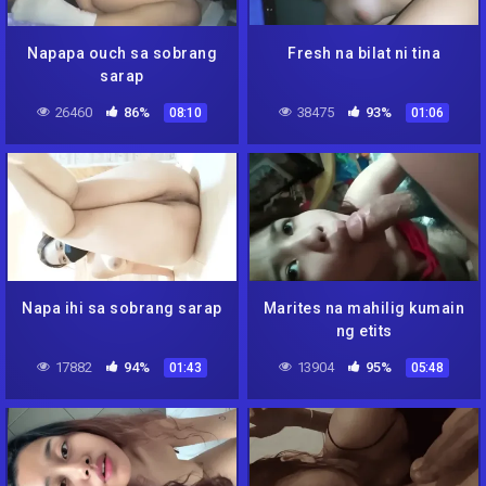
Napapa ouch sa sobrang
Fresh na bilat ni tina
sarap
26460
86%
38475
93%
08:10
01:06
Napa ihi sa sobrang sarap
Marites na mahilig kumain
ng etits
17882
94%
13904
95%
01:43
05:48