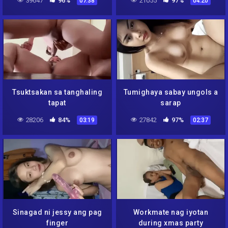
39647
96%
21055
97%
07:38
04:20
Tsuktsakan sa tanghaling
Tumighaya sabay ungols a
tapat
sarap
28206
84%
27842
97%
03:19
02:37
Sinagad ni jessy ang pag
Workmate nag iyotan
finger
during xmas party