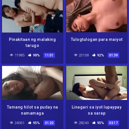
Pinakitaan ng malaking
Tulogtulogan para maiyot
tarugo
11985
98%
23138
92%
11:01
01:39
Tamang hilot sa puday na
Linagari sa iyot lupaypay
namamaga
sa sarap
24061
95%
28240
95%
01:20
03:17