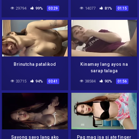
29794
99%
14077
81%
03:29
01:15
Brinutcha patalikod
Kinamay lang ayos na
sarap talaga
33715
94%
38584
90%
03:41
01:56
Sayong sayo lang ako
Pag mag isa si ate finger