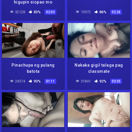
higupin siopao mo
32128
83%
15972
86%
02:03
02:26
Pinachupa ng pulang
Nakaka gigil talaga pag
batota
classmate
24574
93%
31841
92%
01:11
03:35