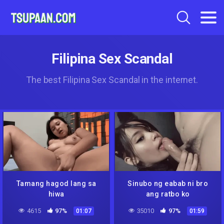
Filipina Sex Scandal
The best Filipina Sex Scandal in the internet.
Tamang hagod lang sa
Sinubo ng eabab ni bro
hiwa
ang ratbo ko
4615
97%
35010
97%
01:07
01:59