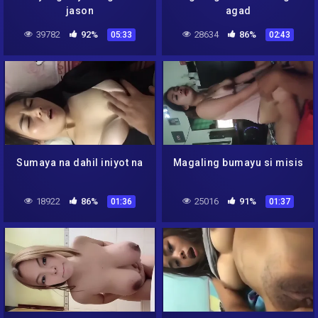
jason
agad
39782
92%
28634
86%
05:33
02:43
Sumaya na dahil iniyot na
Magaling bumayu si misis
18922
86%
25016
91%
01:36
01:37