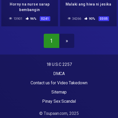
Horny na nurse sarap
Malaki ang hiwa ni jesika
bembangin
13901
96%
34266
90%
02:41
03:05
1
»
18 U.S.C 2257
DMCA
Contact us for Video Takedown
Sitemap
Pinay Sex Scandal
© Tsupaan.com, 2025