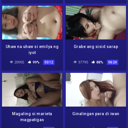
Uhaw na uhaw si emilya ng
Grabe ang sisid sarap
iyot
20992
99%
37795
88%
03:12
06:24
Magaling si marieta
Ginalingan para di iwan
magpatigas