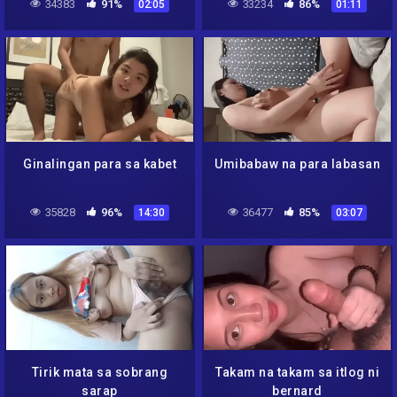
34383
91%
33234
86%
02:05
01:11
Ginalingan para sa kabet
Umibabaw na para labasan
35828
96%
36477
85%
14:30
03:07
Tirik mata sa sobrang
Takam na takam sa itlog ni
sarap
bernard