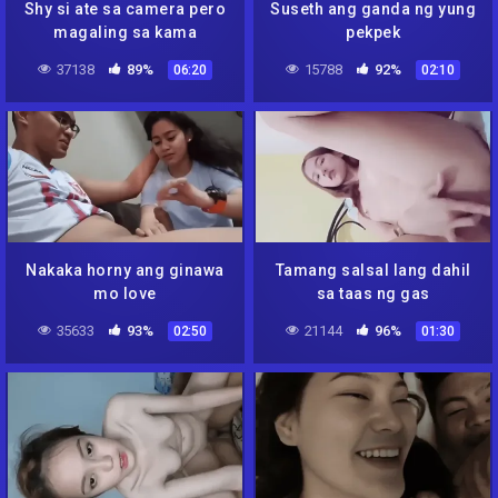
Shy si ate sa camera pero
Suseth ang ganda ng yung
magaling sa kama
pekpek
37138
89%
15788
92%
06:20
02:10
Nakaka horny ang ginawa
Tamang salsal lang dahil
mo love
sa taas ng gas
35633
93%
21144
96%
02:50
01:30