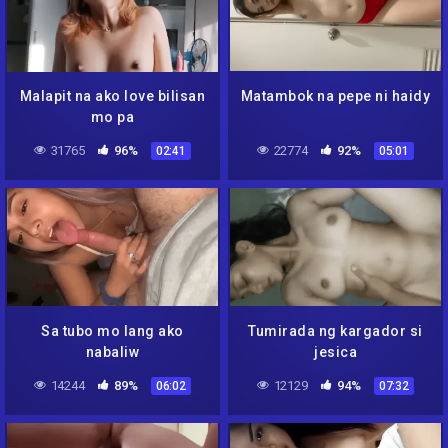
Malapit na ako love bilisan
Matambok na pepe ni haidy
mo pa
31765
96%
22774
92%
02:41
05:01
Sa tubo mo lang ako
Tumirada ng kargador si
nabaliw
jesica
14244
89%
12129
94%
06:02
07:32