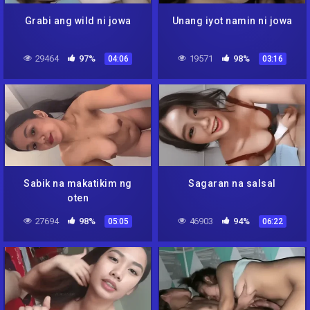
Grabi ang wild ni jowa
Unang iyot namin ni jowa
29464
97%
19571
98%
04:06
03:16
Sabik na makatikim ng
Sagaran na salsal
oten
27694
98%
46903
94%
05:05
06:22