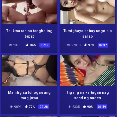
Tsuktsakan sa tanghaling
Tumighaya sabay ungols a
tapat
sarap
28185
84%
27818
97%
03:19
02:37
Mahilig sa tuhogan ang
Tigang na kaibigan nag
mag jowa
send ng nudes
9891
77%
8335
90%
02:28
01:59