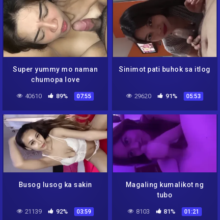
Super yummy mo naman
Sinimot pati buhok sa itlog
chumopa love
40610
89%
29620
91%
07:55
05:53
Busog lusog ka sakin
Magaling kumalikot ng
tubo
21139
92%
8103
81%
03:59
01:21