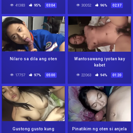
41383
95%
30052
96%
03:04
02:37
Nilaro sa dila ang oten
Wantosawang iyotan kay
kabet
17757
97%
22063
94%
05:00
01:20
Gustong gusto kung
Pinatikim ng oten si anjela