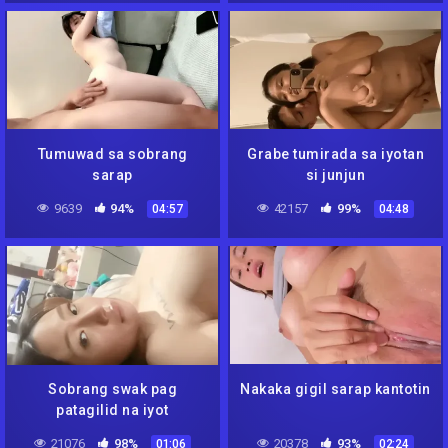
Tumuwad sa sobrang
Grabe tumirada sa iyotan
sarap
si junjun
9639
94%
42157
99%
04:57
04:48
Sobrang swak pag
Nakaka gigil sarap kantotin
patagilid na iyot
21076
98%
20378
93%
01:06
02:24