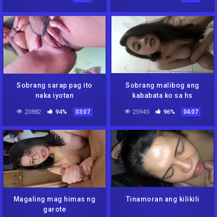
Sobrang sarap pag ito
Sobrang malibog ang
naka iyotan
kababata ko sa hs
23882
94%
25945
96%
03:07
04:07
Magaling mag himas ng
Tinamoran ang kilikili
garote