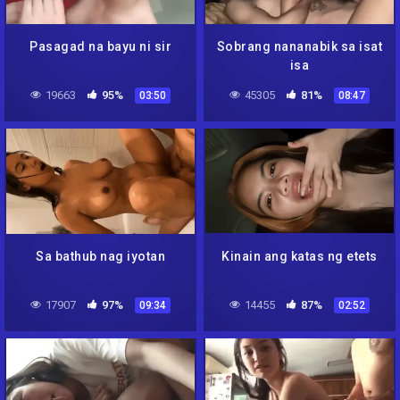
Pasagad na bayu ni sir
Sobrang nananabik sa isat
isa
19663
95%
45305
81%
03:50
08:47
Sa bathub nag iyotan
Kinain ang katas ng etets
17907
97%
14455
87%
09:34
02:52