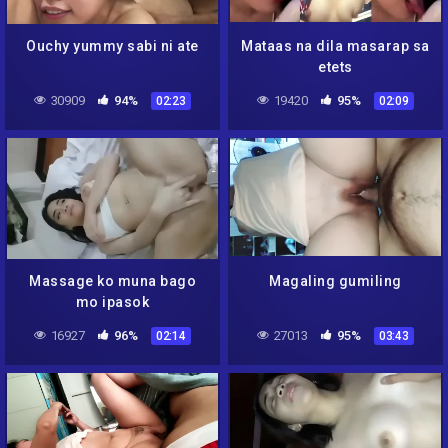
Ouchy yummy sabi ni ate
Mataas na dila masarap sa
etets
30909
94%
19420
95%
02:23
02:09
Massage ko muna bago
Magaling gumiling
mo ipasok
16927
96%
27013
95%
02:14
03:43