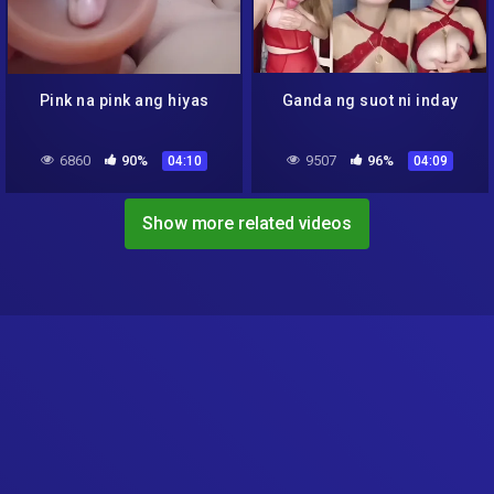
Pink na pink ang hiyas
Ganda ng suot ni inday
6860
90%
9507
96%
04:10
04:09
Show more related videos