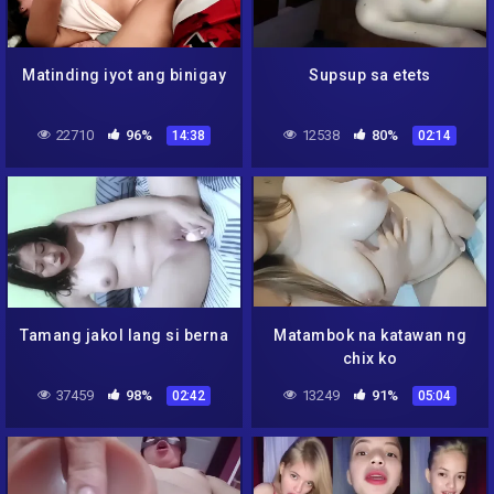
Matinding iyot ang binigay
Supsup sa etets
22710
96%
12538
80%
14:38
02:14
Tamang jakol lang si berna
Matambok na katawan ng
chix ko
37459
98%
13249
91%
02:42
05:04