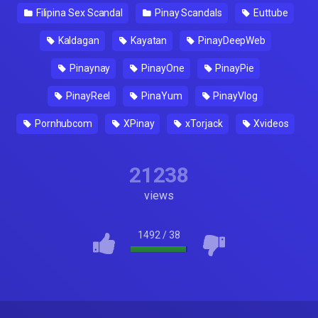
Filipina Sex Scandal
Pinay Scandals
Euttube
Kaldagan
Kayatan
PinayDeepWeb
Pinaynay
PinayOne
PinayPie
PinayReel
PinaYum
PinayVlog
Pornhubcom
XPinay
xTorjack
Xvideos
21238
views
1492
/
38