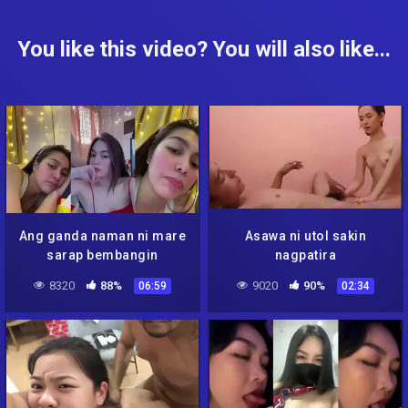
You like this video? You will also like...
Ang ganda naman ni mare
Asawa ni utol sakin
sarap bembangin
nagpatira
8320
88%
9020
90%
06:59
02:34