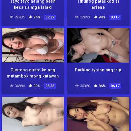
Tayo tayo nalang besh
Tinuhog patalikod si
kesa sa mga lalaki
arlene
22405
94%
22893
94%
02:29
03:17
Gustong gusto ko ang
Parking iyotan ang trip
matambok mong katawan
34886
99%
30350
86%
08:38
06:17