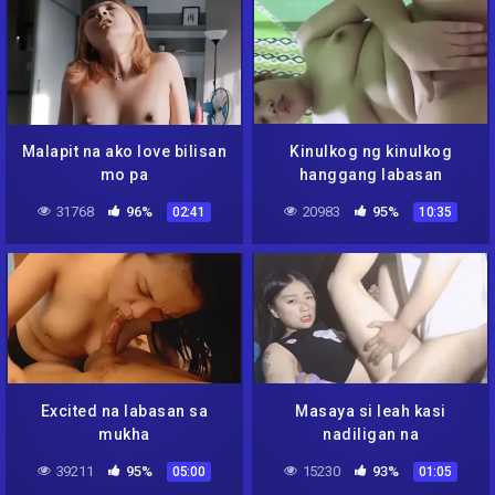
Malapit na ako love bilisan
Kinulkog ng kinulkog
mo pa
hanggang labasan
31768
96%
20983
95%
02:41
10:35
Excited na labasan sa
Masaya si leah kasi
mukha
nadiligan na
39211
95%
15230
93%
05:00
01:05