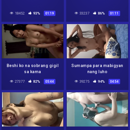
18452
93%
33237
86%
01:19
01:11
Beshi ko na sobrang gigil
Sumampa para mabigyan
sa kama
nang luho
27377
82%
39275
94%
05:44
04:54