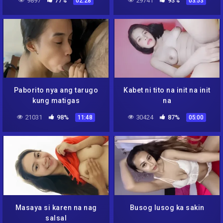
9897
77%
29741
93%
02:28
03:53
Paborito nya ang tarugo
Kabet ni tito na init na init
kung matigas
na
21031
98%
30424
87%
11:48
05:00
Masaya si karen na nag
Busog lusog ka sakin
salsal