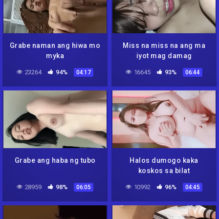
Grabe naman ang hiwa mo
Miss na miss na ang ma
myka
iyot mag damag
23264
94%
16645
93%
04:17
06:44
Grabe ang haba ng tubo
Halos dumogo kaka
koskos sa bilat
28959
98%
10992
96%
06:05
04:45