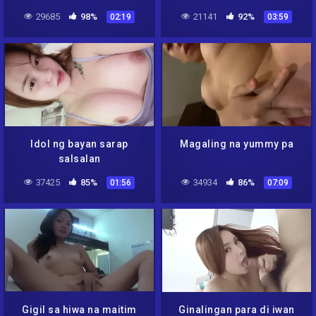
29685
98%
21141
92%
02:19
03:59
Idol ng bayan sarap
Magaling na yummy pa
salsalan
37425
85%
34934
86%
01:56
07:09
Gigil sa hiwa na maitim
Ginalingan para di iwan