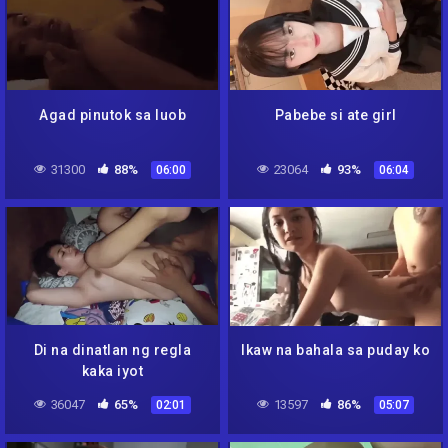
Agad pinutok sa luob
Pabebe si ate girl
31300
88%
23064
93%
06:00
06:04
Di na dinatlan ng regla
Ikaw na bahala sa puday ko
kaka iyot
36047
65%
13597
86%
02:01
05:07