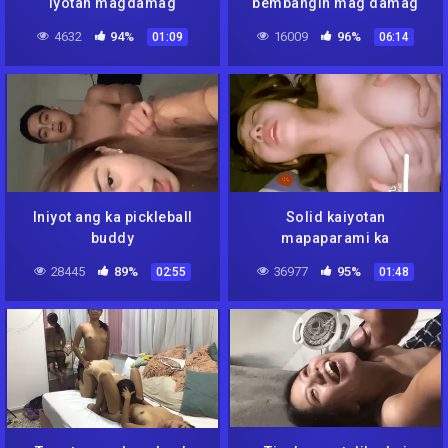
iyotan magdamag
bembangin mag damag
4632
94%
16009
96%
01:09
06:14
Iniyot ang ka pickleball
Solid kaiyotan
buddy
mapaparami ka
28445
89%
36977
95%
02:55
01:48