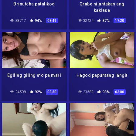
Brinutcha patalikod
Grabe nilantakan ang
kaklase
33717
94%
32424
87%
03:41
17:20
Egiling giling mo pa mari
Hagod papuntang langit
24598
92%
23582
93%
03:30
03:00