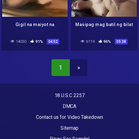
Gigil na maiyot na
Masipag mag batil ng bilat
14030
91%
6119
96%
04:52
05:38
1
»
18 U.S.C 2257
DMCA
Contact us for Video Takedown
Sitemap
Pinay Sex Scandal