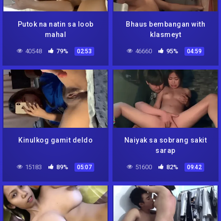
Putok na natin sa loob
Bhaus bembangan with
mahal
klasmeyt
40548
79%
46660
95%
02:53
04:59
Kinulkog gamit deldo
Naiyak sa sobrang sakit
sarap
15183
89%
51600
82%
05:07
09:42