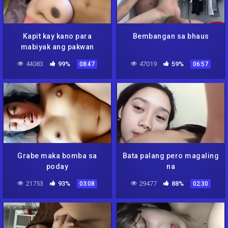
Kapit kay kano para
Bembangan sa bhaus
mabiyak ang pakwan
44083
99%
47019
59%
08:47
06:57
Grabe maka bomba sa
Bata palang pero magaling
poday
na
21753
93%
29477
88%
03:08
02:30