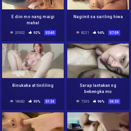
E diin mo nang maigi
Nagiinit sa sariling hiwa
mahal
20502
92%
8221
94%
03:40
07:09
Binukaka at tinililing
Sarap lantakan ng
bebengka mo
18682
93%
7535
96%
01:34
04:33