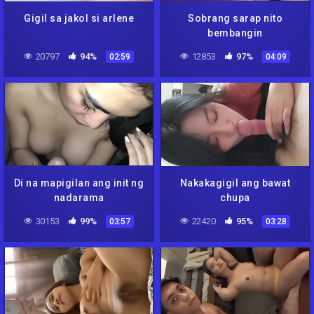
Gigil sa jakol si arlene
Sobrang sarap nito
bembangin
20797
94%
12853
97%
02:59
04:09
Di na mapigilan ang init ng
Nakakagigil ang bawat
nadarama
chupa
30153
99%
22420
95%
03:57
03:28