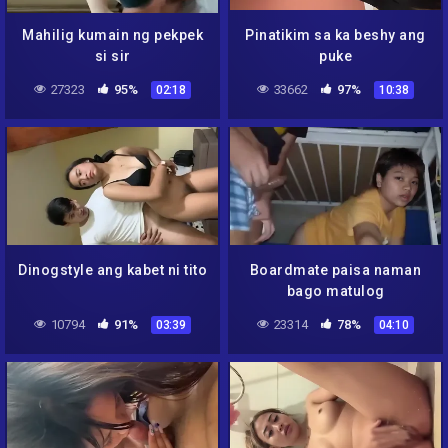
Mahilig kumain ng pekpek
Pinatikim sa ka beshy ang
si sir
puke
27323
95%
33662
97%
02:18
10:38
Dinogstyle ang kabet ni tito
Boardmate paisa naman
bago matulog
10794
91%
23314
78%
03:39
04:10