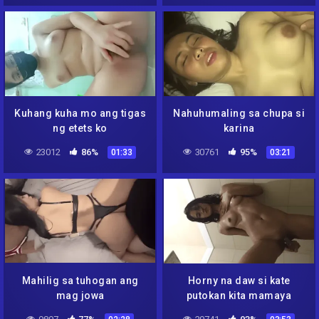
Kuhang kuha mo ang tigas
Nahuhumaling sa chupa si
ng etets ko
karina
23012
86%
30761
95%
01:33
03:21
Mahilig sa tuhogan ang
Horny na daw si kate
mag jowa
putokan kita mamaya