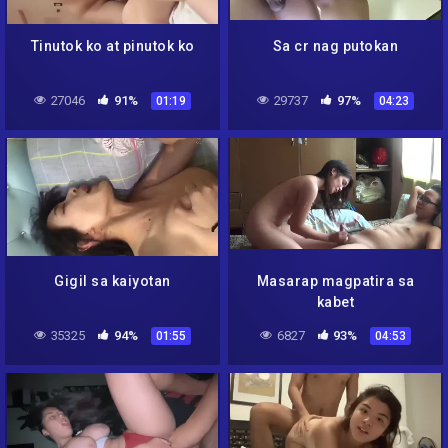
Tinutok ko at pinutok ko
Sa cr nag putokan
27046
91%
29737
97%
01:19
04:23
Gigil sa kaiyotan
Masarap magpatira sa
kabet
35325
94%
6827
93%
01:55
04:53