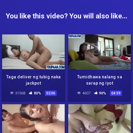
You like this video? You will also like...
Taga deliver ng tubig naka
Tumidhawa nalang sa
jackpot
sarap ng iyot
31568
80%
4607
90%
02:06
04:59