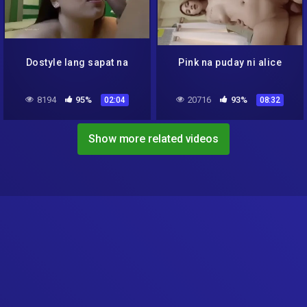
Dostyle lang sapat na
Pink na puday ni alice
8194
95%
20716
93%
02:04
08:32
Show more related videos