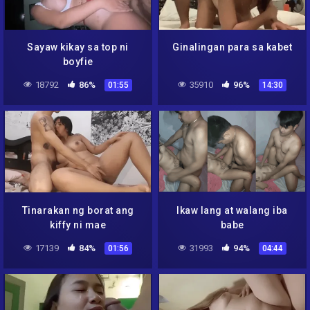
Sayaw kikay sa top ni
Ginalingan para sa kabet
boyfie
18792
86%
35910
96%
01:55
14:30
Tinarakan ng borat ang
Ikaw lang at walang iba
kiffy ni mae
babe
17139
84%
31993
94%
01:56
04:44