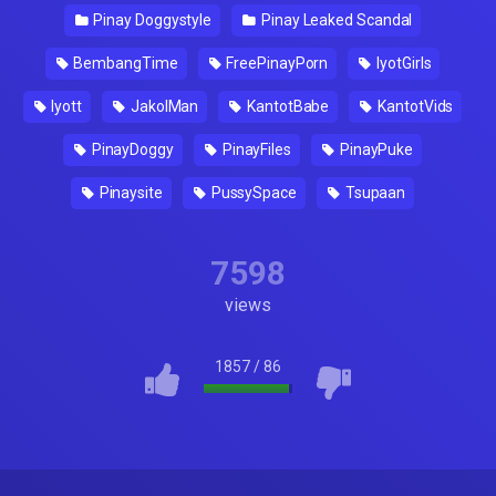
Pinay Doggystyle
Pinay Leaked Scandal
BembangTime
FreePinayPorn
IyotGirls
Iyott
JakolMan
KantotBabe
KantotVids
PinayDoggy
PinayFiles
PinayPuke
Pinaysite
PussySpace
Tsupaan
7598
views
1857
/
86