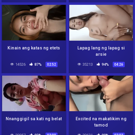
Kinain ang katas ng etets
Lapag lang ng lapag si
arsie
14526
87%
35213
94%
02:52
04:26
Nnanggigil sa kati ng belat
Excited na makatikim ng
tamod