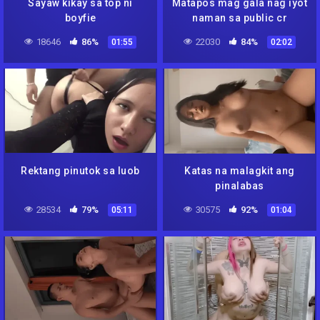
Sayaw kikay sa top ni
Matapos mag gala nag iyot
boyfie
naman sa public cr
18646
86%
22030
84%
01:55
02:02
Rektang pinutok sa luob
Katas na malagkit ang
pinalabas
28534
79%
30575
92%
05:11
01:04