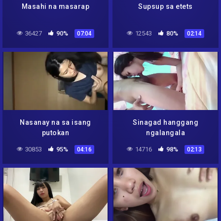
Masahi na masarap
Supsup sa etets
36427
90%
12543
80%
07:04
02:14
Nasanay na sa isang
Sinagad hanggang
putokan
ngalangala
30853
95%
14716
98%
04:16
02:13