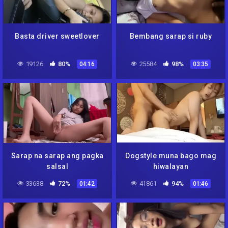
Basta driver sweetlover
Bembang sarap si ruby
19126
80%
25584
98%
04:16
03:35
Sarap na sarap ang pagka
Dogstyle muna bago mag
salsal
hiwalayan
33638
72%
41861
94%
01:42
01:46