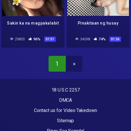
Sakin ka na magpakalabit
Pinakitaan ng husay
29803
96%
34098
74%
01:51
01:36
1
»
18 U.S.C 2257
DMCA
Contact us for Video Takedown
Sitemap
Pinay Sex Scandal