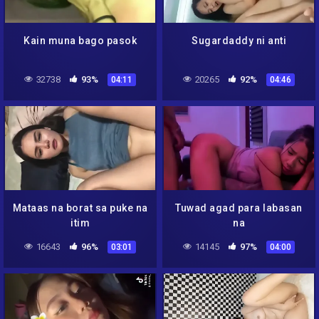
Kain muna bago pasok
Sugardaddy ni anti
32738
93%
20265
92%
04:11
04:46
Mataas na borat sa puke na
Tuwad agad para labasan
itim
na
16643
96%
14145
97%
03:01
04:00