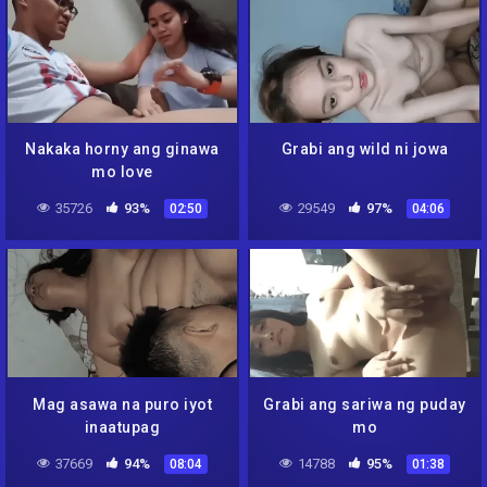
Nakaka horny ang ginawa
Grabi ang wild ni jowa
mo love
35726
93%
29549
97%
02:50
04:06
Mag asawa na puro iyot
Grabi ang sariwa ng puday
inaatupag
mo
37669
94%
14788
95%
08:04
01:38