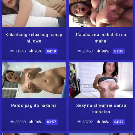
Kakaibang relax ang hanap
Palabas na mahal ito na
ni jowa
mahal
11340
95%
26463
98%
04:10
01:35
Paldo pag ito nakama
Sexy na streamer sarap
salsalan
32968
94%
28702
86%
03:57
04:37