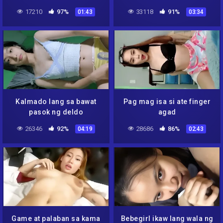
17210
97%
33118
91%
01:43
03:34
Kalmado lang sa bawat
Pag mag isa si ate finger
pasok ng deldo
agad
26346
92%
28686
86%
04:19
02:43
Game at palaban sa kama
Bebegirl ikaw lang wala ng