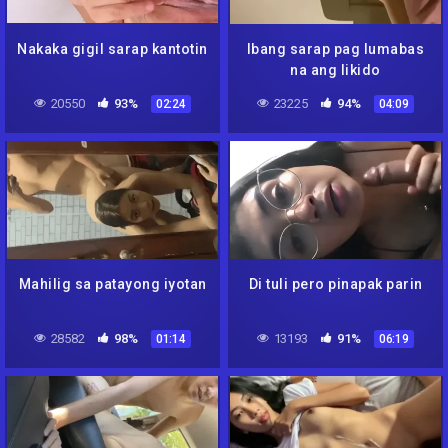
Nakaka gigil sarap kantotin
Ibang sarap pag lumabas
na ang likido
20550
93%
23225
94%
02:24
04:09
Mahilig sa patayong iyotan
Di tuli pero pinapak parin
28582
98%
13193
91%
01:14
06:19