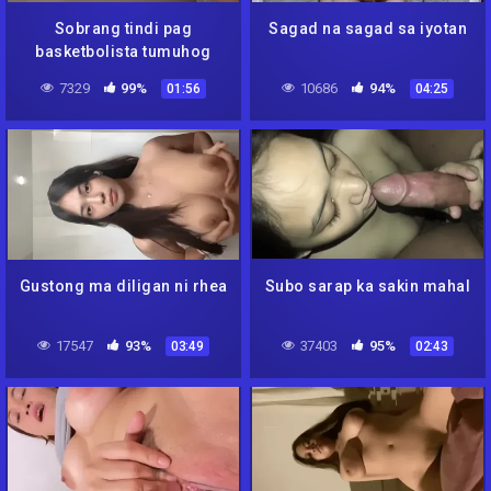
Sobrang tindi pag
Sagad na sagad sa iyotan
basketbolista tumuhog
7329
99%
10686
94%
01:56
04:25
Gustong ma diligan ni rhea
Subo sarap ka sakin mahal
17547
93%
37403
95%
03:49
02:43