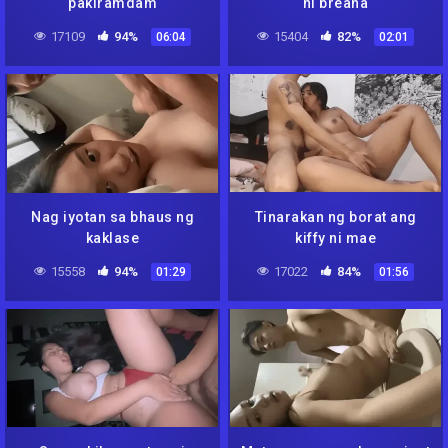
pakiramdam
ni breana
17109
94%
15404
82%
06:04
02:01
Nag iyotan sa bhaus ng
Tinarakan ng borat ang
kaklase
kiffy ni mae
15558
94%
17022
84%
01:29
01:56