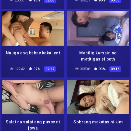
20057
93%
30621
90%
02:00
03:03
Nauga ang bahay kaka iyot
Mahilig kumain ng
matitigas si beth
12242
97%
30538
93%
02:17
09:16
Salat na salat ang pussy ni
Sobrang makatas ni kim
jowa