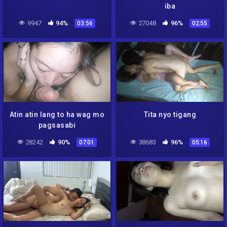
iba
9947
94%
27048
96%
03:56
02:55
Atin atin lang to ha wag mo
Tita nyo tigang
pagsasabi
28242
90%
38683
96%
07:01
05:16