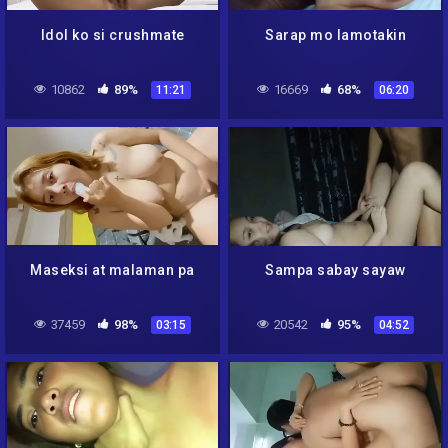
Idol ko si crushmate
Sarap mo lamotakin
10862
89%
16669
68%
11:21
06:20
Maseksi at malaman pa
Sampa sabay sayaw
37459
98%
20542
95%
03:15
04:52