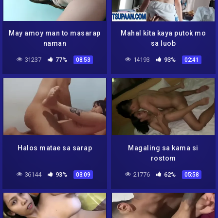
May amoy man to masarap
Mahal kita kaya putok mo
naman
sa luob
31237
77%
14193
93%
08:53
02:41
Halos matae sa sarap
Magaling sa kama si
rostom
36144
93%
21776
62%
03:09
05:58