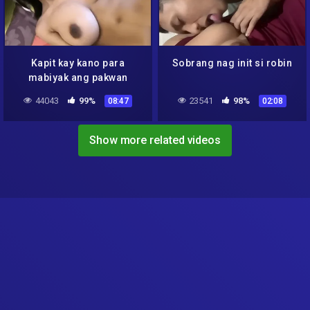
Kapit kay kano para
Sobrang nag init si robin
mabiyak ang pakwan
44043
99%
23541
98%
08:47
02:08
Show more related videos