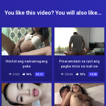
You like this video? You will also like...
Hinilot ang namamagang
Pinaramdam sa iyot ang
puke
pagka miss sa isat isa
6165
96%
23646
95%
02:21
14:28