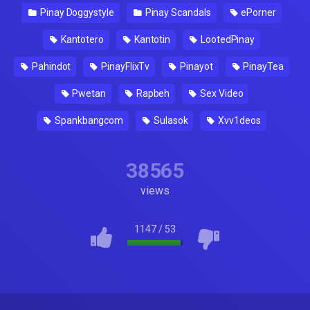
Pinay Doggystyle
Pinay Scandals
ePorner
Kantotero
Kantotin
LootedPinay
Pahindot
PinayFlixTv
Pinayot
PinayTea
Pwetan
Rapbeh
Sex Video
Spankbangcom
Sulasok
Xvv1deos
38565
views
1147
/
53