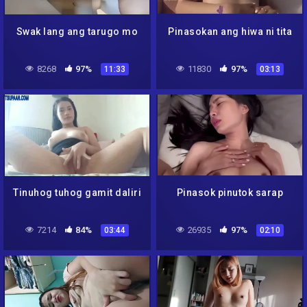
Swak lang ang tarugo mo
Pinasokan ang hiwa ni tita
8268
97%
11830
97%
11:33
03:13
Tinuhog tuhog gamit daliri
Pinasok pinutok sarap
7214
84%
26935
97%
03:44
02:10