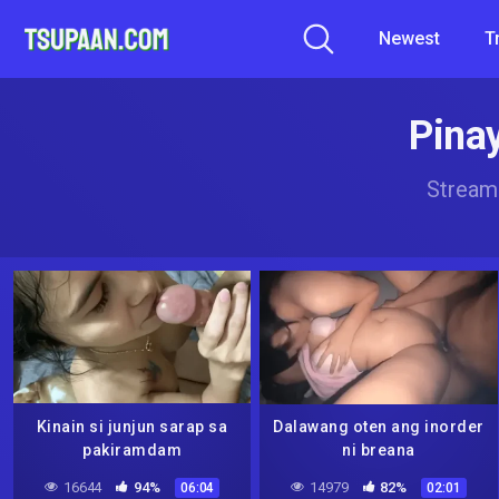
Newest
T
Pina
Stream
Kinain si junjun sarap sa
Dalawang oten ang inorder
pakiramdam
ni breana
16644
94%
14979
82%
06:04
02:01