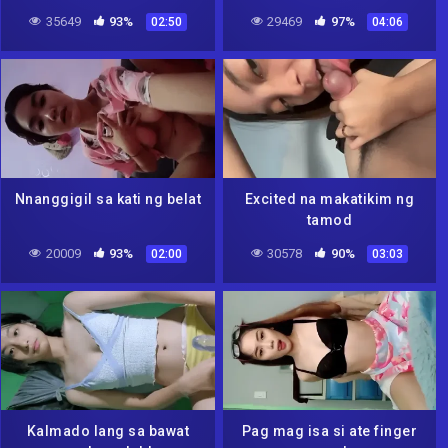
35649
93%
29469
97%
02:50
04:06
Nnanggigil sa kati ng belat
Excited na makatikim ng
tamod
20009
93%
30578
90%
02:00
03:03
Kalmado lang sa bawat
Pag mag isa si ate finger