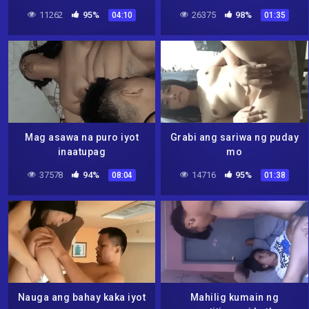
11262
95%
26375
98%
04:10
01:35
Mag asawa na puro iyot
Grabi ang sariwa ng puday
inaatupag
mo
37578
94%
14716
95%
08:04
01:38
Nauga ang bahay kaka iyot
Mahilig kumain ng