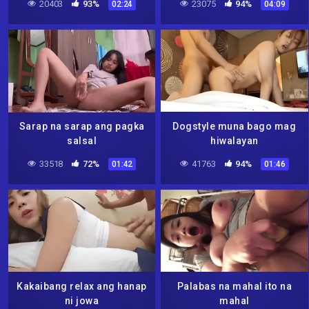
20403
93%
23075
94%
02:24
04:09
Sarap na sarap ang pagka
Dogstyle muna bago mag
salsal
hiwalayan
33518
72%
41763
94%
01:42
01:46
Kakaibang relax ang hanap
Palabas na mahal ito na
ni jowa
mahal