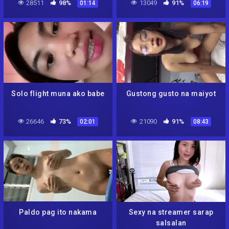
28511
98%
13049
91%
01:14
06:19
Solo flight muna ako babe
Gustong gusto na maiyot
26646
73%
21090
91%
02:01
08:43
Paldo pag ito nakama
Sexy na streamer sarap
salsalan