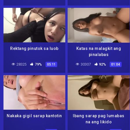
Rektang pinutok sa luob
Katas na malagkit ang
pinalabas
28325
79%
30307
92%
05:11
01:04
Nakaka gigil sarap kantotin
Ibang sarap pag lumabas
na ang likido