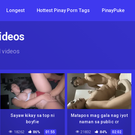
Longest
Hottest Pinay Porn Tags
PinayPuke
ideos
 videos
Sayaw kikay sa top ni
Matapos mag gala nag iyot
boyfie
naman sa public cr
18262
86%
21832
84%
01:55
02:02