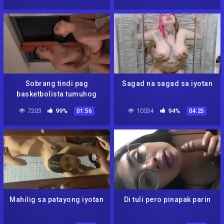
Sobrang tindi pag
Sagad na sagad sa iyotan
basketbolista tumuhog
7203
99%
10534
94%
01:56
04:25
Mahilig sa patayong iyotan
Di tuli pero pinapak parin