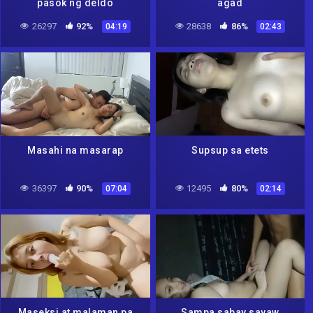
pasok ng deldo
agad
26297
92%
28638
86%
04:19
02:43
Masahi na masarap
Supsup sa etets
36397
90%
12495
80%
07:04
02:14
Maseksi at malaman pa
Sampa sabay sayaw