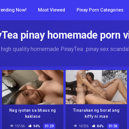
rending Now!
Most Viewed
Pinay Porn Categories
yTea pinay homemade porn v
 high quality homemade PinayTea pinay sex scandal
Nag iyotan sa bhaus ng
Tinarakan ng borat ang
kaklase
kiffy ni mae
15156
94%
16726
84%
01:29
01:56