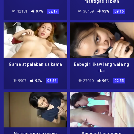
matitigas si beth
12181
97%
30459
93%
02:17
09:16
Game at palaban sa kama
Bebegirl ikaw lang wala ng
iba
9907
94%
27010
96%
03:56
02:55
Nasanay na sa isang
Sinagad hanggang