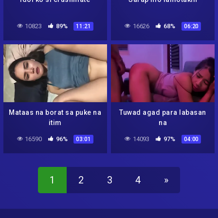
10823
89%
16626
68%
11:21
06:20
Mataas na borat sa puke na
Tuwad agad para labasan
itim
na
16590
96%
14093
97%
03:01
04:00
1
2
3
4
»