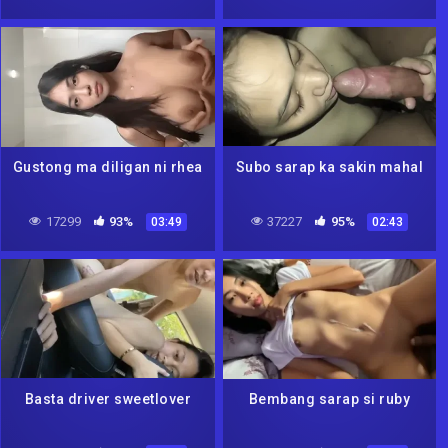
Gustong ma diligan ni rhea
Subo sarap ka sakin mahal
17299
93%
37227
95%
03:49
02:43
Basta driver sweetlover
Bembang sarap si ruby