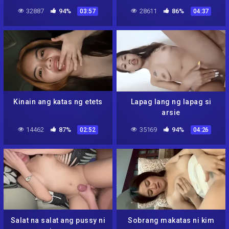
32887
94%
28611
86%
03:57
04:37
Kinain ang katas ng etets
Lapag lang ng lapag si
arsie
14462
87%
35169
94%
02:52
04:26
Salat na salat ang pussy ni
Sobrang makatas ni kim