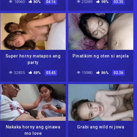
18960
80%
25389
98%
04:16
03:35
Super horny matapos ang
Pinatikim ng oten si anjela
party
32835
88%
15980
86%
03:45
02:26
Nakaka horny ang ginawa
Grabi ang wild ni jowa
mo love