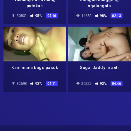
putokan
ngalangala
30802
95%
14682
98%
04:16
02:13
Kain muna bago pasok
Sugardaddy ni anti
32698
93%
20222
92%
04:11
04:46