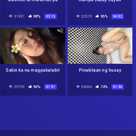
37431
98%
20519
95%
03:15
04:52
Sakin ka na magpakalabit
Pinakitaan ng husay
29753
96%
34064
74%
01:51
01:36