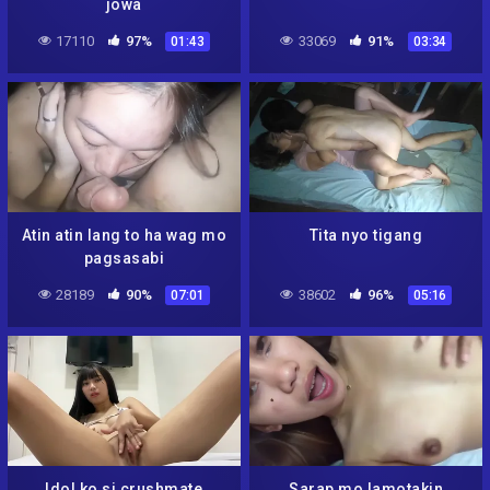
jowa
17110
97%
33069
91%
01:43
03:34
Atin atin lang to ha wag mo
Tita nyo tigang
pagsasabi
28189
90%
38602
96%
07:01
05:16
Idol ko si crushmate
Sarap mo lamotakin