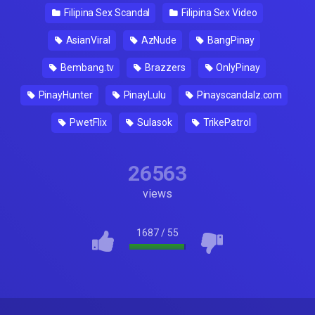
Filipina Sex Scandal
Filipina Sex Video
AsianViral
AzNude
BangPinay
Bembang.tv
Brazzers
OnlyPinay
PinayHunter
PinayLulu
Pinayscandalz.com
PwetFlix
Sulasok
TrikePatrol
26563
views
1687
/
55