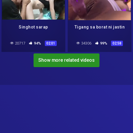
Singhot sarap
Tigang sa borat ni jastin
20717
94%
34306
99%
02:01
02:58
Show more related videos