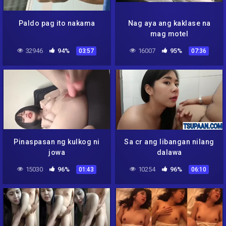
Paldo pag ito nakama
Nag aya ang kaklase na
mag motel
32946
94%
16007
95%
03:57
07:36
Pinaspasan ng kulkog ni
Sa cr ang libangan nilang
jowa
dalawa
15030
96%
10254
96%
01:43
06:10