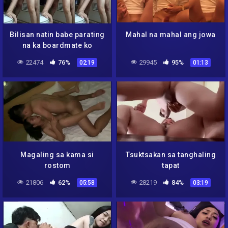
Bilisan natin babe parating
Mahal na mahal ang jowa
na ka boardmate ko
22474
76%
29945
95%
02:19
01:13
Magaling sa kama si
Tsuktsakan sa tanghaling
rostom
tapat
21806
62%
28219
84%
05:58
03:19