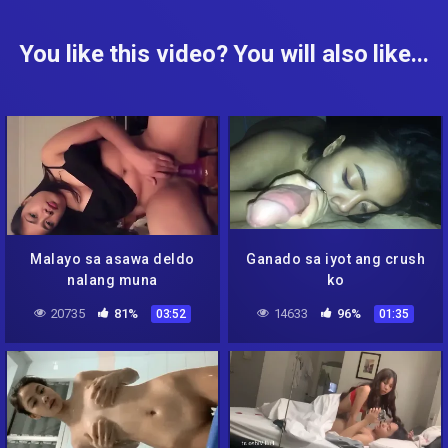
You like this video? You will also like...
Malayo sa asawa deldo
Ganado sa iyot ang crush
nalang muna
ko
20735
81%
14633
96%
03:52
01:35