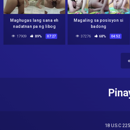
Maghugas lang sana eh
Magaling sa posisyon si
nadatnan pa ng libog
badong
17909
89%
37276
68%
07:27
04:52
Pina
18 U.S.C 22