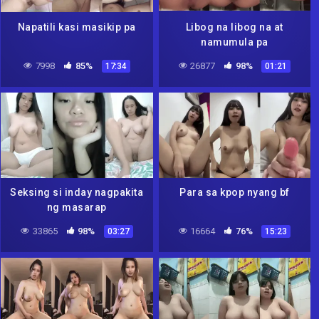
Napatili kasi masikip pa
Libog na libog na at
namumula pa
7998
85%
26877
98%
17:34
01:21
Seksing si inday nagpakita
Para sa kpop nyang bf
ng masarap
33865
98%
16664
76%
03:27
15:23