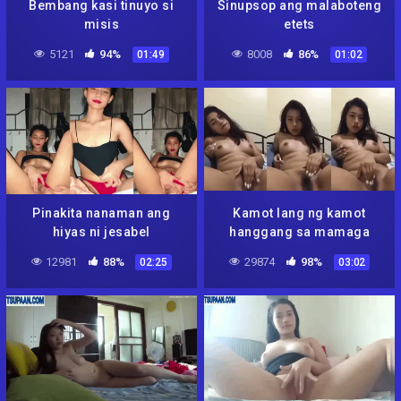
Bembang kasi tinuyo si
Sinupsop ang malaboteng
misis
etets
5121
94%
8008
86%
01:49
01:02
Pinakita nanaman ang
Kamot lang ng kamot
hiyas ni jesabel
hanggang sa mamaga
12981
88%
29874
98%
02:25
03:02