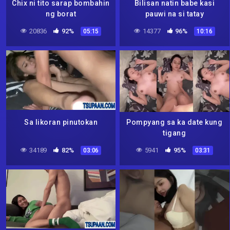
Chix ni tito sarap bombahin
Bilisan natin babe kasi
ng borat
pauwi na si tatay
20836
92%
14377
96%
05:15
10:16
Sa likoran pinutokan
Pompyang sa ka date kung
tigang
34189
82%
5941
95%
03:06
03:31