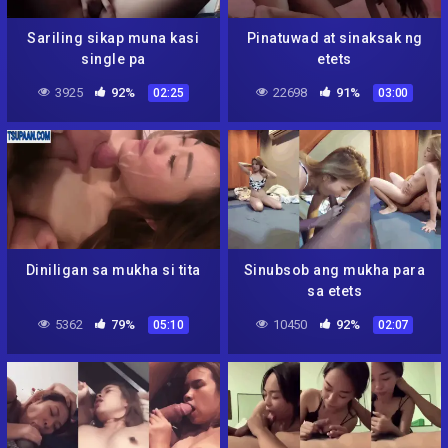
Sariling sikap muna kasi
Pinatuwad at sinaksak ng
single pa
etets
3925
92%
22698
91%
02:25
03:00
Diniligan sa mukha si tita
Sinubsob ang mukha para
sa etets
5362
79%
10450
92%
05:10
02:07