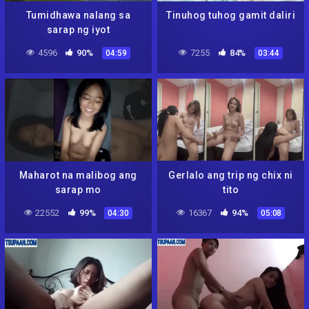
Tumidhawa nalang sa
Tinuhog tuhog gamit daliri
sarap ng iyot
4596
90%
7255
84%
04:59
03:44
Maharot na malibog ang
Gerlalo ang trip ng chix ni
sarap mo
tito
22552
99%
16367
94%
04:30
05:08