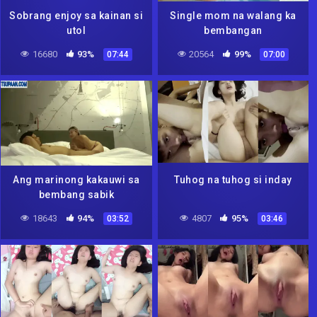
Sobrang enjoy sa kainan si
Single mom na walang ka
utol
bembangan
16680
93%
20564
99%
07:44
07:00
Ang marinong kakauwi sa
Tuhog na tuhog si inday
bembang sabik
18643
94%
4807
95%
03:52
03:46