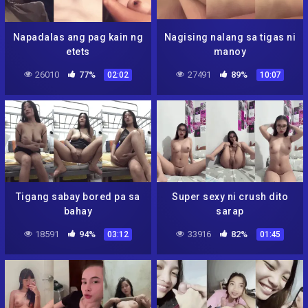
Napadalas ang pag kain ng
Nagising nalang sa tigas ni
etets
manoy
26010
77%
27491
89%
02:02
10:07
Tigang sabay bored pa sa
Super sexy ni crush dito
bahay
sarap
18591
94%
33916
82%
03:12
01:45