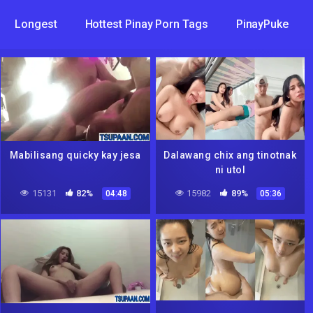
Longest
Hottest Pinay Porn Tags
PinayPuke
Mabilisang quicky kay jesa
Dalawang chix ang tinotnak
ni utol
15131
82%
15982
89%
04:48
05:36