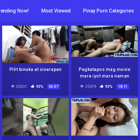
rending Now!
Most Viewed
Pinay Porn Categories
Pilit binuka at sinarapan
Pagkatapos mag movie
mara iyot mara naman
20301
93%
25579
93%
06:57
18:11