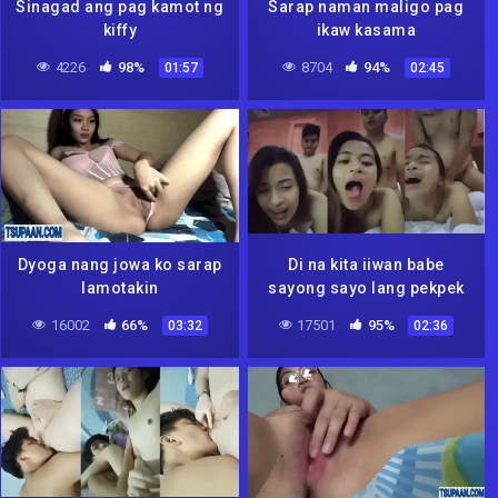
Sinagad ang pag kamot ng
Sarap naman maligo pag
kiffy
ikaw kasama
4226
98%
8704
94%
01:57
02:45
Dyoga nang jowa ko sarap
Di na kita iiwan babe
lamotakin
sayong sayo lang pekpek
ko
16002
66%
17501
95%
03:32
02:36