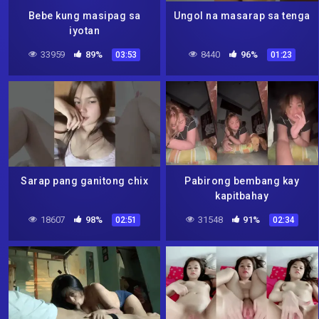
Bebe kung masipag sa
Ungol na masarap sa tenga
iyotan
33959
89%
8440
96%
03:53
01:23
Sarap pang ganitong chix
Pabirong bembang kay
kapitbahay
18607
98%
31548
91%
02:51
02:34