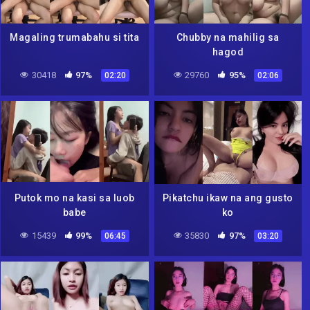
Magaling trumabahu si tita
Chubby na mahilig sa
hagod
30418
97%
29760
95%
02:20
02:06
Putok mo na kasi sa luob
Pikatchu ikaw na ang gusto
babe
ko
15439
99%
35830
97%
06:45
03:20