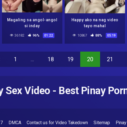
Magaling sa angol-angol
Happy ako na nag video
si inday
tayo mahal
36182
96%
10867
88%
01:22
05:19
«
1
…
18
19
20
21
y Sex Video - Best Pinay Porn
57
DMCA
Contact us for Video Takedown
Sitemap
Pinay