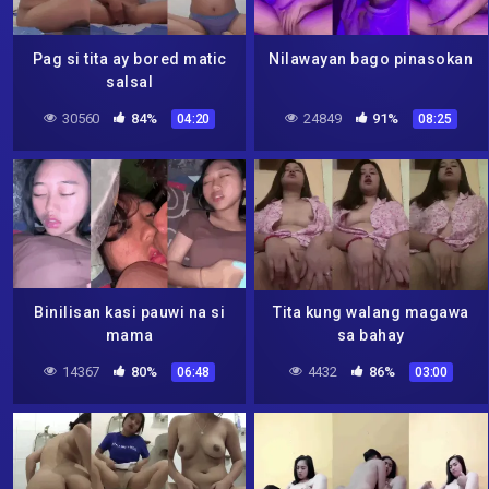
Pag si tita ay bored matic
Nilawayan bago pinasokan
salsal
30560
84%
24849
91%
04:20
08:25
Binilisan kasi pauwi na si
Tita kung walang magawa
mama
sa bahay
14367
80%
4432
86%
06:48
03:00