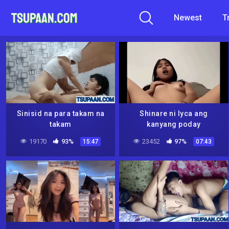
Newest
T
Sinisid na para takam na
Shinare ni lyca ang
takam
kanyang poday
19170
93%
23452
97%
15:47
07:43