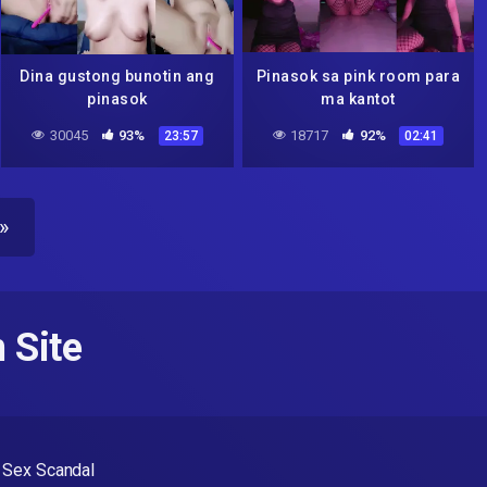
Dina gustong bunotin ang
Pinasok sa pink room para
pinasok
ma kantot
30045
93%
18717
92%
23:57
02:41
»
 Site
 Sex Scandal