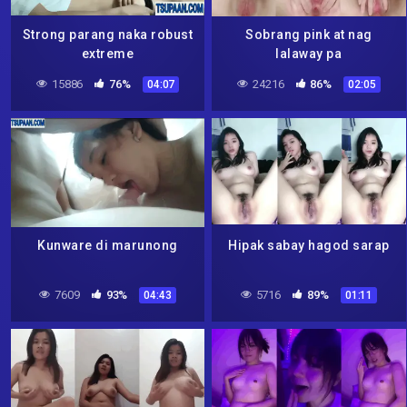
Strong parang naka robust
Sobrang pink at nag
extreme
lalaway pa
15886
76%
24216
86%
04:07
02:05
Kunware di marunong
Hipak sabay hagod sarap
7609
93%
5716
89%
04:43
01:11