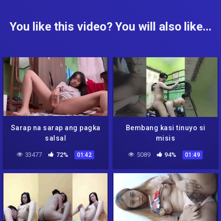
You like this video? You will also like...
Sarap na sarap ang pagka
Bembang kasi tinuyo si
salsal
misis
33477
72%
5089
94%
01:42
01:49