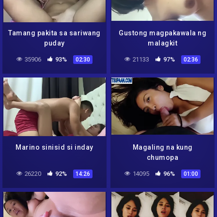
Tamang pakita sa sariwang
Gustong magpakawala ng
puday
malagkit
35906
93%
21133
97%
02:30
02:36
Marino sinisid si inday
Magaling na kung
chumopa
26220
92%
14095
96%
14:26
01:00