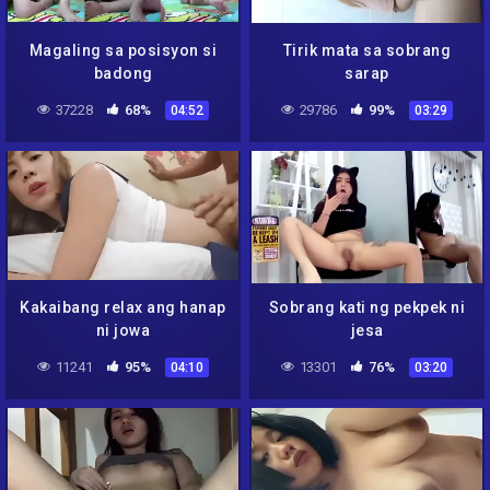
Magaling sa posisyon si
Tirik mata sa sobrang
badong
sarap
37228
68%
29786
99%
04:52
03:29
Kakaibang relax ang hanap
Sobrang kati ng pekpek ni
ni jowa
jesa
11241
95%
13301
76%
04:10
03:20