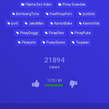
Filipina Sex Video
Pinay Scandals
BembangTime
FreePinayPorn
IyotGirls
Iyott
JakolMan
KantotBabe
KantotVids
PinayDoggy
PinayFiles
PinayPuke
Pinaysite
PussySpace
Tsupaan
21894
views
1172
/
83