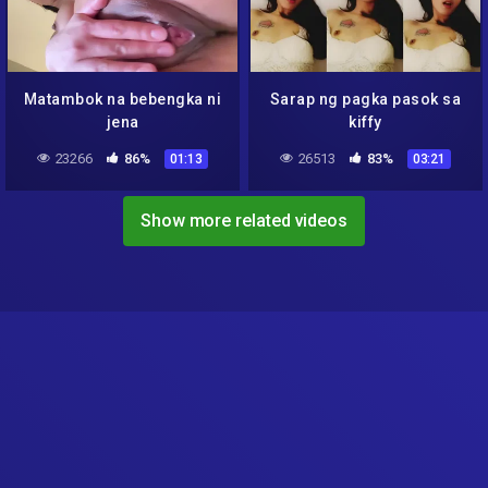
Matambok na bebengka ni
Sarap ng pagka pasok sa
jena
kiffy
23266
86%
26513
83%
01:13
03:21
Show more related videos