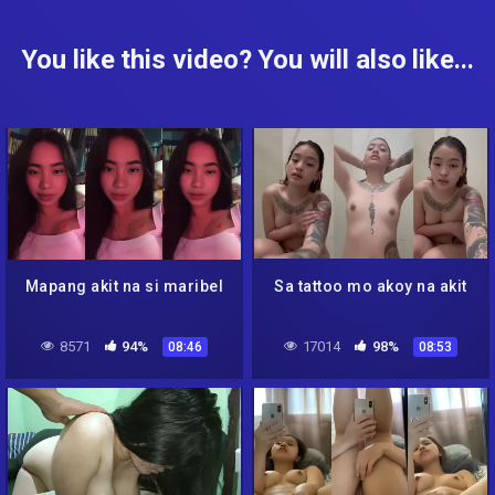
You like this video? You will also like...
Mapang akit na si maribel
Sa tattoo mo akoy na akit
8571
94%
17014
98%
08:46
08:53