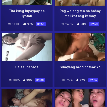
Tita kung lupaypay sa
Pag walang tao sa bahay
iyotan
malikot ang kamay
11108
97%
24812
93%
05:56
02:53
Salsal paraos
Sinayang mo tinotnak ko
8405
99%
7506
97%
03:00
02:06