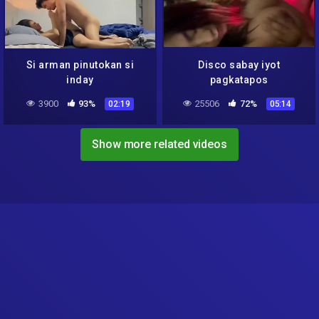
Si arman pinutokan si
Disco sabay iyot
inday
pagkatapos
3900
93%
25506
72%
02:19
05:14
Show more related videos