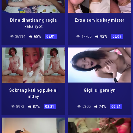
Di na dinatlan ng regla
Extra service kay mister
kaka iyot
36114
65%
17705
92%
02:01
02:09
Sobrang kati ng puke ni
Gigil si geralyn
inday
8972
87%
5305
74%
02:21
06:24