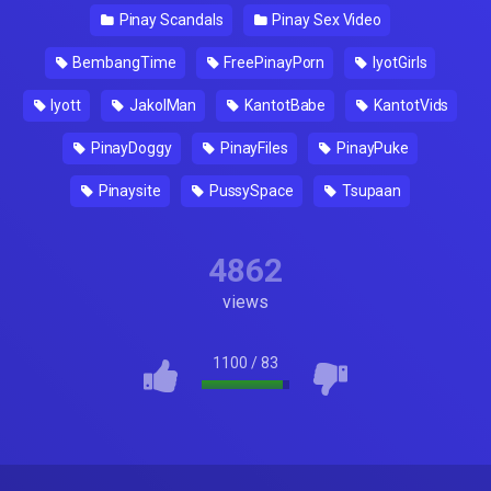
Pinay Scandals
Pinay Sex Video
BembangTime
FreePinayPorn
IyotGirls
Iyott
JakolMan
KantotBabe
KantotVids
PinayDoggy
PinayFiles
PinayPuke
Pinaysite
PussySpace
Tsupaan
4862
views
1100
/
83